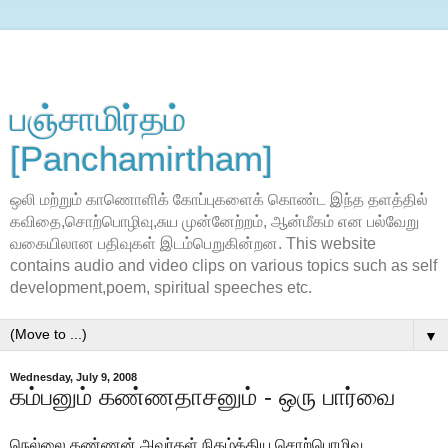
பஞ்சாமிர்தம்
[Panchamirtham]
ஒலி மற்றும் காணொளிக் கோப்புகளைக் கொண்ட இந்த தளத்தில்
கவிதை,சொற்பொழிவு,சுய முன்னேற்றம், ஆன்மீகம் என பல்வேறு
வகையிலான பதிவுகள் இடம்பெறுகின்றன. This website
contains audio and video clips on various topics such as self
development,poem, spiritual speeches etc.
▼
Wednesday, July 9, 2008
கம்பனும் கண்ணதாசனும் - ஒரு பார்வை
நெல்லை கண்ணன் அவர்கள் நிகழ்த்திய சொற்பொழிவு