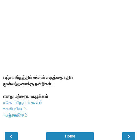
பஞ்சாமிர்தத்தில் உங்கள் கருத்தை பதிய
முன்வந்தமைக்கு நன்றிகள்...
எனது மற்றைய வ.பூக்கள்
»கொம்பியூட்டர் உலகம்
»கவி விகடம்
»பஞ்சாமிர்தம்
‹
›
Home