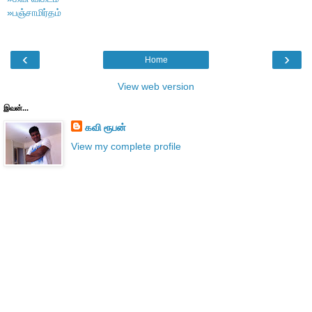
»பஞ்சாமிர்தம்
‹
›
Home
View web version
இவன்...
கவி ரூபன்
View my complete profile