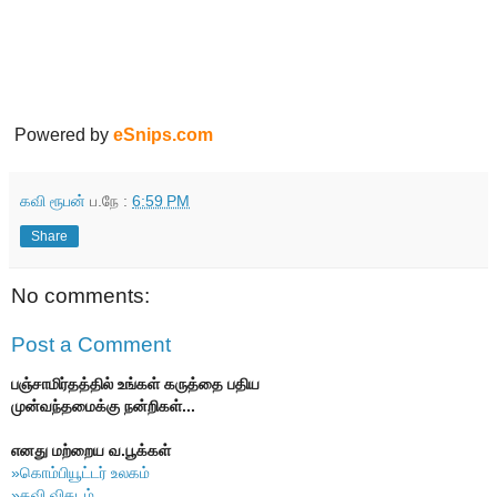
Powered by
eSnips.com
கவி ரூபன்
ப.நே :
6:59 PM
Share
No comments:
Post a Comment
பஞ்சாமிர்தத்தில் உங்கள் கருத்தை பதிய
முன்வந்தமைக்கு நன்றிகள்...
எனது மற்றைய வ.பூக்கள்
»கொம்பியூட்டர் உலகம்
»கவி விகடம்