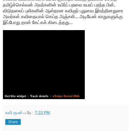
தமிழ்ச்செல்வன் அவர்களின் உயிர்ப் பறவை உயரப் பறந்த பின்,
விடுதலைப் புலிகளின் ஆஸ்தான கவிஞர் புதுவை இரத்தினதுரை
அவர்கள் கவிதையால் செய்த அஞ்சலி... அடியேன் காதுகளுக்கு
இப்போது தான் கேட்கக் கிடைத்தது...
Get this widget
Track details
eSnips Social DNA
|
|
கவி ரூபன்
ப.நே :
7:22 PM
Share