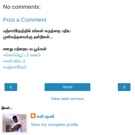
No comments:
Post a Comment
பஞ்சாமிர்தத்தில் உங்கள் கருத்தை பதிய
முன்வந்தமைக்கு நன்றிகள்...
எனது மற்றைய வ.பூக்கள்
»கொம்பியூட்டர் உலகம்
»கவி விகடம்
»பஞ்சாமிர்தம்
‹
›
Home
View web version
இவன்...
கவி ரூபன்
View my complete profile