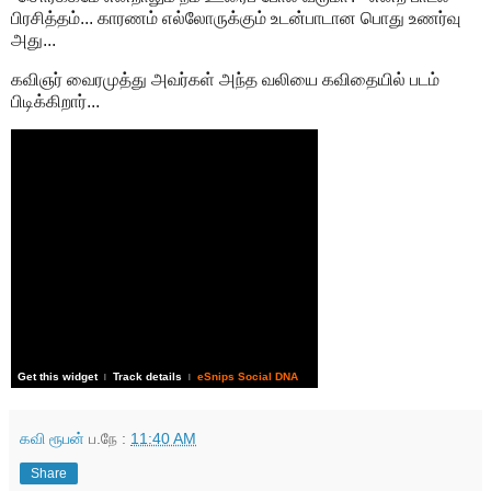
பிரசித்தம்... காரணம் எல்லோருக்கும் உடன்பாடான பொது உணர்வு
அது...
கவிஞர் வைரமுத்து அவர்கள் அந்த வலியை கவிதையில் படம்
பிடிக்கிறார்...
Get this widget
Track details
eSnips Social DNA
|
|
கவி ரூபன்
ப.நே :
11:40 AM
Share