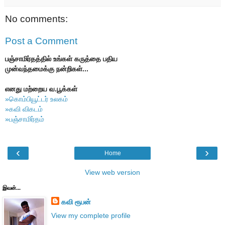
No comments:
Post a Comment
பஞ்சாமிர்தத்தில் உங்கள் கருத்தை பதிய
முன்வந்தமைக்கு நன்றிகள்...
எனது மற்றைய வ.பூக்கள்
»கொம்பியூட்டர் உலகம்
»கவி விகடம்
»பஞ்சாமிர்தம்
‹
›
Home
View web version
இவன்...
கவி ரூபன்
View my complete profile