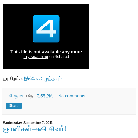
தரவிறக்க
இங்கே அழுத்தவும்
கவி ரூபன்
ப.நே :
7:55 PM
No comments:
Share
Wednesday, September 7, 2011
ஞானிகள்–சுகி சிவம்!