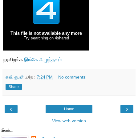
தரவிறக்க
இங்கே அழுத்தவும்
கவி ரூபன்
ப.நே :
7:24 PM
No comments:
Share
‹
›
Home
View web version
இவன்...