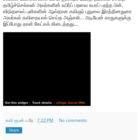
தமிழ்ச்செல்வன் அவர்களின் உயிர்ப் பறவை உயரப் பறந்த பின்,
விடுதலைப் புலிகளின் ஆஸ்தான கவிஞர் புதுவை இரத்தினதுரை
அவர்கள் கவிதையால் செய்த அஞ்சலி... அடியேன் காதுகளுக்கு
இப்போது தான் கேட்கக் கிடைத்தது...
Get this widget
Track details
eSnips Social DNA
|
|
கவி ரூபன்
ப.நே :
7:22 PM
No comments:
Share