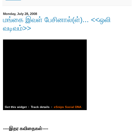
Monday, July 28, 2008
மங்கை இவள் பேசினால்(ள்)... <<ஒலி
வடிவம்>>
Get this widget
Track details
eSnips Social DNA
|
|
----இதர கவிதைகள்----