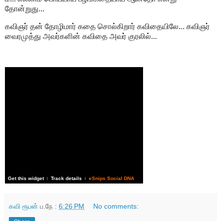
தோன்றுது...
கவிஞர் தன் தோழிமார் கதை சொல்கிறார் கவிதையிலே... கவிஞர்
வைரமுத்து அவர்களின் கவிதை அவர் குரலில்...
Get this widget
Track details
eSnips Social DNA
|
|
கவி ரூபன்
ப.நே :
6:26 PM
No comments: