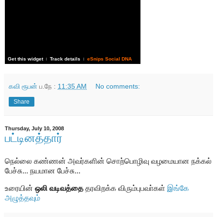
Get this widget
Track details
eSnips Social DNA
|
|
கவி ரூபன்
ப.நே :
11:35 AM
No comments:
Share
Thursday, July 10, 2008
பட்டினத்தார்
நெல்லை கண்ணன் அவர்களின் சொற்பொழிவு வழமையான நக்கல்
பேச்சு... நயமான பேச்சு...
உரையின்
ஒலி வடிவத்தை
தரவிறக்க விரும்புபவா்கள்
இங்கே
அழுத்தவும்