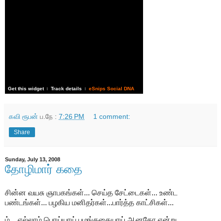
Get this widget
Track details
eSnips Social DNA
|
|
கவி ரூபன்
ப.நே :
7:26 PM
1 comment:
Share
Sunday, July 13, 2008
தோழிமார் கதை
சின்ன வயசு ஞாபகங்கள்... செய்த சேட்டைகள்... உண்ட
பண்டங்கள்... பழகிய மனிதர்கள்...பார்த்த காட்சிகள்...
ம்... எல்லாம் பொய்யாய் பழங்கதையாய் ஆனதோ என்று