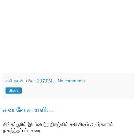
கவி ரூபன்
ப.நே :
2:17 PM
No comments:
Share
சவாலே சமாளி...
சிங்கப்பூரில் இடம்பெற்ற நிகழ்வில்
சுகி சிவம் அவர்களால்
நிகழ்த்தப்பட்ட உரை.