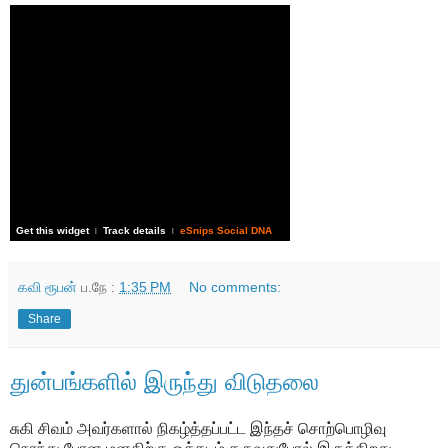
Get this widget
Track details
eSnips Social DNA
|
|
கவி ரூபன்
ப.நே :
1:35 PM
No comments:
Share
துன்பங்களில் இருந்து விடுதலை
சுகி சிவம் அவர்களால் நிகழ்த்தப்பட்ட இந்தச் சொற்பொழிவு