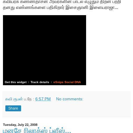
கவியரசு கண்ணதாசன் அவர்களின் பாடல் எழுதும் திறன் பற்றி
தனது எண்ணங்களை பதிகிறார் இசைஞானி இளையராஜா...
Get this widget
Track details
eSnips Social DNA
|
|
கவி ரூபன்
ப.நே :
6:57 PM
No comments:
Share
Tuesday, July 22, 2008
மனசே ரிலாக்ஸ் ப்ளீஸ்...