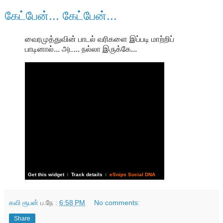
கேட்பேன்... கேட்பேன்...
வைரமுத்துவின் பாடல் வரிகளை இப்படி மாற்றிப்
பாடினால்... அட... நல்லா இருக்கே...
Get this widget
Track details
eSnips Social DNA
|
|
கவி ரூபன்
ப.நே :
6:58 PM
No comments:
Share