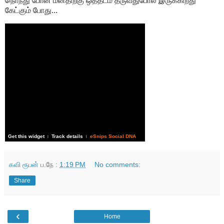
நொந்து போன மனதிற்கு ஒத்தடம் தருவதுபோல் இருக்கிறது
கேட்கும் போது...
Get this widget
Track details
eSnips Social DNA
|
|
கவி ரூபன்
ப.நே :
1:19 PM
No comments:
Share
‹
Home