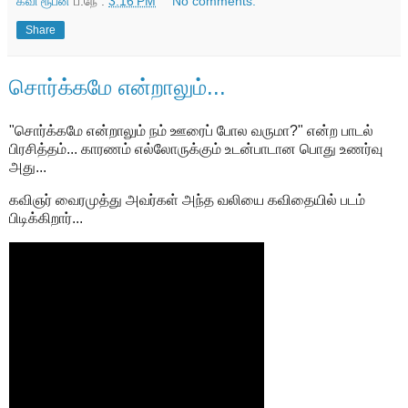
கவி ரூபன்
ப.நே :
3:16 PM
No comments:
Share
சொர்க்கமே என்றாலும்...
"சொர்க்கமே என்றாலும் நம் ஊரைப் போல வருமா?" என்ற பாடல்
பிரசித்தம்... காரணம் எல்லோருக்கும் உடன்பாடான பொது உணர்வு
அது...
கவிஞர் வைரமுத்து அவர்கள் அந்த வலியை கவிதையில் படம்
பிடிக்கிறார்...