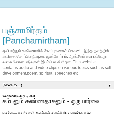
பஞ்சாமிர்தம்
[Panchamirtham]
ஒலி மற்றும் காணொளிக் கோப்புகளைக் கொண்ட இந்த தளத்தில்
கவிதை,சொற்பொழிவு,சுய முன்னேற்றம், ஆன்மீகம் என பல்வேறு
வகையிலான பதிவுகள் இடம்பெறுகின்றன. This website
contains audio and video clips on various topics such as self
development,poem, spiritual speeches etc.
▼
Wednesday, July 9, 2008
கம்பனும் கண்ணதாசனும் - ஒரு பார்வை
நெல்லை கண்ணன் அவர்கள் நிகழ்த்திய சொற்பொழிவு