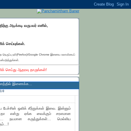
்திற்கு அடிக்கடி வருபவர் எனில்,
ிக் செய்யுங்கள்.
ெற நெருப்பு நரி(Firefox)/Google Chrome இணைய உலாவியைப்
ன்படுத்துங்கள்.
ிக் செய்து ஆதரவு தாருங்கள்!
ணைக்க...
010
ேச்சின் ஒலிக் கீற்றுக்கள் இவை. இன்னும்
ூடாதா என்று ஏங்க வைக்கும் சரளமான
்பு… நயமான கருத்துக்கள்… மெல்லிய
தம்…!