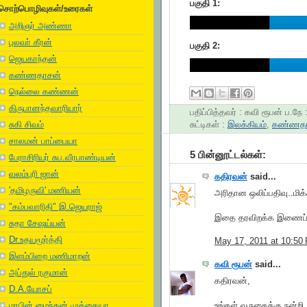
பகுதி 1:
சொற்பொழிவுகள்/உரைகள்
அறிஞர் அண்ணா
புலவா் கீரன்
பகுதி 2:
ஜெயகாந்தன்
கண்ணதாசன்
நெல்லை கண்ணன்
கிருபானந்தவாரியார்
பதிப்பித்தவர் :
கவி ரூபன்
ப.நே 
சுட்டிகள் :
இலக்கியம்
,
கண்ணதா
சுகி சிவம்
சாலமன் பாப்பையா
5 பின்னூட்டல்கள்:
பேராசிரியர் சுப.வீரபாண்டியன்
வலம்புரி ஜான்
கதிரவன்
said...
'தமிழருவி' மணியன்
அரிதான ஒலிப்பதிவு..மிக்
"கம்பவாரிதி" இ.ஜெயராஜ்
இதை தரவிறக்க இணைப்பு
சுதா சேஷய்யன்
Dr.உதயமூர்த்தி
May 17, 2011 at 10:50
இளம்பிறை மணிமாறன்
கவி ரூபன்
said...
அப்துல் ரகுமான்
கதிரவன்,
D.A.யோசப்
உங்கள் வருகைக்கு நன்றி.
மரபின் மைந்தன் முத்தையா