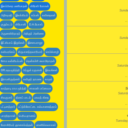
இளம்பிறை மணிமாறன்
கிரேஸி மோகன்
Sunda
அறிவுமதி
இலக்கியம்
கம்பன்
கவிதைகள்
.
குறும்படம்
லியோனி
D.A.யோசப்
அருணகிரிநாதர்
அறிஞர் அண்ணா
Sunda
இட்லியாய் இருங்கள்
இளையராஜா
.
கவியரங்கம்
கிருபானந்தவாரியார்
செம்மொழி
சோம வள்ளியப்பன்
தென்கச்சி சுவாமிநாதன்
Saturda
DR.உதயமூர்த்தி
அப்துல் ரகுமான்
இமயங்கள்
.
இராமகிருஷ்ணா்
கவிஞர் தாமரை
காதல்
ந
காத்தாடி ராம மூர்த்தி
சாலமன் பாப்பையா
Saturd
சிவகுமார்
திரைப் பாடல்
பகவத் கீதை
.
பட்டினத்தார்
பட்டுக்கோட்டை கல்யாணசுந்தரம்
பாரதிதாசன்
பெரியபுராணம்
Tuesday
பேராசிரியர் ஞானசம்பந்தன்
மாணிக்கவாசகா்