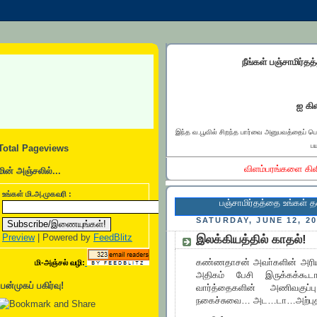
நீங்கள் பஞ்சாமிர்தத
ஐ கிள
இந்த வ.பூவில் சிறந்த பார்வை அனுபவத்தைப் ப
பய
Total Pageviews
விளம்பரங்களை கிள
மின் அஞ்சலில்...
உங்கள் மி.அ.முகவரி :
பஞ்சாமிர்தத்தை உங்கள் தளத்தில் இ
SATURDAY, JUNE 12, 2
Preview
| Powered by
FeedBlitz
இலக்கியத்தில் காதல்!
கண்ணதாசன் அவா்களின் அரிய ப
மி-அஞ்சல் வழி:
அதிகம் பேசி இருக்கக்க
பன்முகப் பகிர்வு!
வார்த்தைகளின் அணிவகுப
நகைச்சுவை… அட…டா…அற்பு