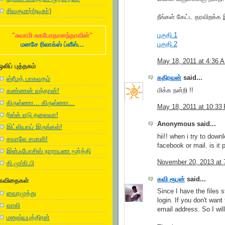
சிவகுமார்(நடிகா்)
நீங்கள் கேட்ட தரவிறக்
பகுதி 1
"சுவாமி சுகபோதானந்தாவின்"
பகுதி 2
மனசே ரிலாக்ஸ் ப்ளீஸ்...
May 18, 2011 at 4:36 
ஒலிப் புத்தகம்
கதிரவன்
said...
ஸ்ரீமத் பாகவதம்
மிக்க நன்றி !!
கண்ணன் வந்தான்!
கிருஸ்ணா... கிருஸ்ணா...
May 18, 2011 at 10:33
ரிஸ்க் எடு தலைவா!
Anonymous said...
இட்லியாய் இருங்கள்!
hii!! when i try to down
சவாலே சமாளி!
facebook or mail. is it
இன்ஃபோசிஸ் நாராயண மூர்த்தி
November 20, 2013 at 
கி.மு/கி.பி
கவி ரூபன்
said...
கவிதைகள்
Since I have the files s
வைரமுத்து
login. If you don't wan
வாலி
email address. So I will 
மனுஷ்யபுத்திரன்