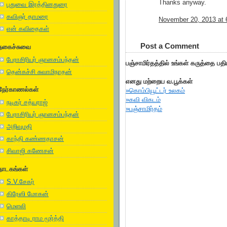
Thanks anyway.
புதுவை இரத்தினதுரை
கவிஞர் தாமரை
November 20, 2013 at 
என் கவிதைகள்
Post a Comment
நகைச்சுவை
பேராசிரியர் ஞானசம்பந்தன்
பஞ்சாமிர்தத்தில் உங்கள் கருத்தை பத
தென்கச்சி சுவாமிநாதன்
எனது மற்றைய வ.பூக்கள்
நேர்காணல்கள்
»கொம்பியூட்டர் உலகம்
»கவி விகடம்
நடிகர் சத்யராஜ்
»பஞ்சாமிர்தம்
பேராசிரியர் ஞானசம்பந்தன்
அறிவுமதி
காந்தி கண்ணதாசன்
சிவாஜி கணேசன்
நாடகங்கள்
S.V.சேகர்
கிரேஸி மோகன்
மெளலி
காத்தாடி ராம மூர்த்தி