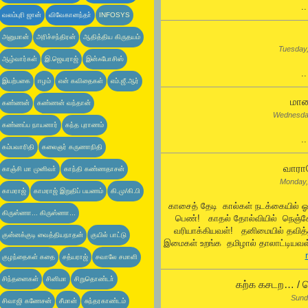
.
வலம்புரி ஜான்
விவேகானந்தா்
INFOSYS
அனுமான்
அரிச்சந்திரன்
ஆதித்திய கிருதயம்
Tuesday
ஆழ்வார்கள்
இ.ஜெயராஜ்
இன்ஃபோசிஸ்
.
இயற்பகை
ஈழம்
என் கவிதைகள்
எம்.ஜீ.ஆர்
மாய
கண்ணன்
கண்ணன் வந்தான்
Wednesda
கண்ணப்ப நாயனார்
கந்த புராணம்
.
கம்பவாரிதி
கலைஞர் கருணாநிதி
வாராய
காஞ்சி மா முனிவா்
காந்தி கண்ணதாசன்
Monday,
காமராஜ்
காமராஜ் இறுதிப் பயணம்
கி.மு/கி.பி
காசைத் தேடி கால்கள் நடக்கையில் 
கிருஸ்ணா... கிருஸ்ணா...
பெண்! காதல் தோல்வியில் நெஞ்
வரியாக்கியவள்! தனிமையில் தவித
குன்னக்குடி வைத்தியநாதன்
குயில் பாட்டு
இமைகள் உறங்க தமிழால் தாலாட்டியவள்
குழந்தைகள் கதை
சத்யராஜ்
சவாலே சமாளி
சிந்தனைகள்
சினிமா
சிறுதொண்டா்
கற்க கசடற… / ஜ
Sund
சிவாஜி கணேசன்
சீமான்
சுந்தரகாண்டம்