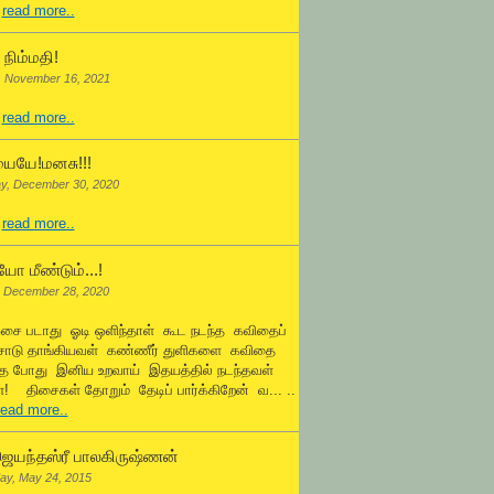
.
read more..
நிம்மதி!
, November 16, 2021
.
read more..
ையே!மனசு!!!
y, December 30, 2020
.
read more..
ோ மீண்டும்...!
 December 28, 2020
ஓசை படாது ஓடி ஒளிந்தாள் கூட நடந்த கவிதைப்
சோடு தாங்கியவள் கண்ணீர் துளிகளை கவிதை
்த போது இனிய உறவாய் இதயத்தில் நடந்தவள்
! திசைகள் தோறும் தேடிப் பார்க்கிறேன் வ... ..
read more..
ெயந்தஸ்ரீ பாலகிருஷ்ணன்
ay, May 24, 2015