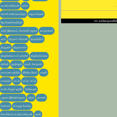
.
சுப.வீரபாண்டியன்
சும்மா
சுவாமி சுகபோதானந்தா
ஜெயகாந்தன்
»»
கவிதைகளி
ஜே.கிருஷ்ணமூர்த்தி
தமிழ் இணையப் பல்கலைக் கழகம்
தாயுமானவா்
தாய்
திருபாய் அம்பானி
திருமந்திரம்
திருமூலா்
திருவாசகம்
திருவிளையாடல் புராணம்
திருவெம்பாவை
திலீபன்
துஞ்சலும்
நடிகர் சிவகுமார்
நாராயண மூர்த்தி
நீரிழிவு நோய்
பரதன்
பாகவதம்
பாடல்
பாப்பா பாட்டு
பி.எச்.அப்துல் ஹமீத்
பிரதோஷம்
புதுவை.இரத்தினதுரை
புத்தா்
புராணம்
பெரியார்
பொழுது போக்கு
பேராசிரியர் சுப.வீரபாண்டியன்
மதன்