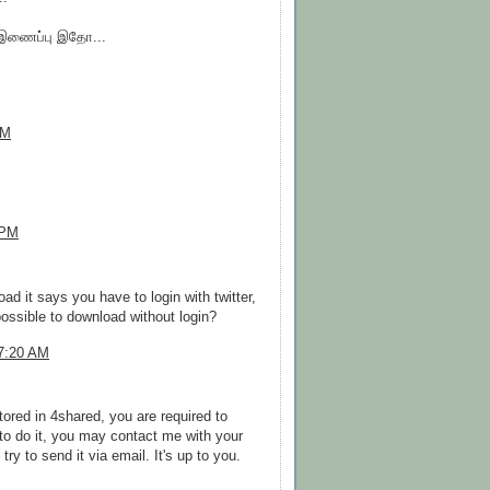
க இணைப்பு இதோ...
AM
 PM
load it says you have to login with twitter,
 possible to download without login?
7:20 AM
tored in 4shared, you are required to
t to do it, you may contact me with your
try to send it via email. It's up to you.