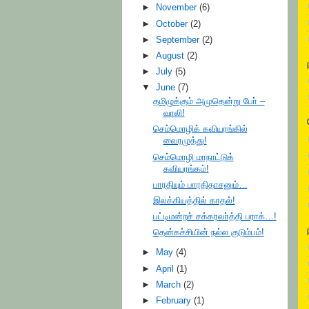
►
November
(6)
►
October
(2)
►
September
(2)
►
August
(2)
►
July
(5)
▼
June
(7)
தமிழுக்கும் அமுதென்று போ் –
வாலி!
செம்மொழிக் கவியரங்கில்
வைரமுத்து!
செம்மொழி மாநாட்டுக்
கவியரங்கம்!
பாரதியும் பாரதிதாசனும்…
இலக்கியத்தில் காதல்!
பட்டிமன்றச் சக்கரவா்த்தி பராக்…!
தென்கச்சியின் நல்ல குடும்பம்!
►
May
(4)
►
April
(1)
►
March
(2)
►
February
(1)