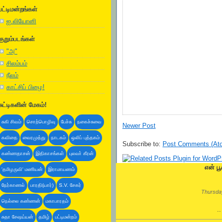
பட்டிமன்றங்கள்
ஐ.லியோனி
குறும்படங்கள்
"அ"
சிலம்பம்
நீலம்
காட்சிப் பிழை!
சுட்டிகளின் மேகம்!
சுகி சிவம்
சொற்பொழிவு
பேச்சு
நகைச்சுவை
Newer Post
கவிதை
வைரமுத்து
நாடகம்
ஒலிப் புத்தகம்
Subscribe to:
Post Comments (At
கண்ணதாசன்
இதிகாசங்கள்
புலவா் கீரன்
என் பூ
'தமிழருவி' மணியன்
இராமாயணம்
நேர்காணல்
பாரதி(யார்)
S.V. சேகர்
Thursday
நெல்லை கண்ணன்
மகாபாரதம்
.
சுதா சேஷய்யன்
தமிழ்
பட்டிமன்றம்