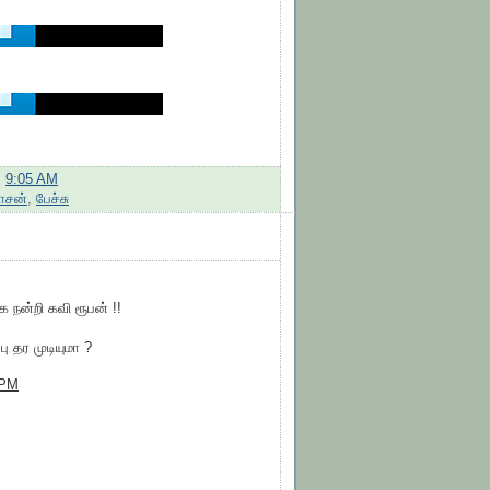
:
9:05 AM
சன்
,
பேச்சு
க நன்றி கவி ரூபன் !!
 தர முடியுமா ?
 PM
..