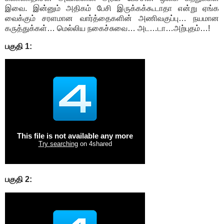
இவை. இன்னும் அதிகம் பேசி இருக்கக்கூடாதா என்று ஏங்க
வைக்கும் சரளமான வார்த்தைகளின் அணிவகுப்பு… நயமான
கருத்துக்கள்… மெல்லிய நகைச்சுவை… அட…டா…அற்புதம்…!
பகுதி 1:
பகுதி 2: