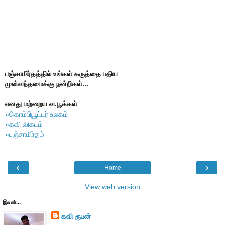
பஞ்சாமிர்தத்தில் உங்கள் கருத்தை பதிய
முன்வந்தமைக்கு நன்றிகள்...
எனது மற்றைய வ.பூக்கள்
»கொம்பியூட்டர் உலகம்
»கவி விகடம்
»பஞ்சாமிர்தம்
‹
›
Home
View web version
இவன்...
கவி ரூபன்