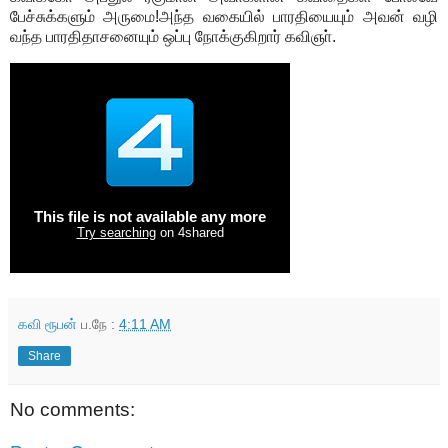
பேச்சுக்களும் அருமை!அந்த வகையில் பாரதியையும் அவன் வழி
வந்த பாரதிதாசனையும் ஒப்பு நோக்குகிறார் கவிஞா்.
கவி ரூபன்
ப.நே :
4:11 AM
Share
No comments: