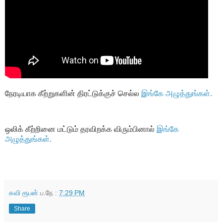
நேரடியாக கீற்றுகளின் திரட்டுக்குச் செல்ல
இங்கே அழுத்துங்கள்.
ஒலிக் கீற்றினை மட்டும் தரவிறக்க விரும்பினால்
இங்கே
அழுத்துங்கள்.
கவி ரூபன்
ப.நே :
7:29 PM
Share