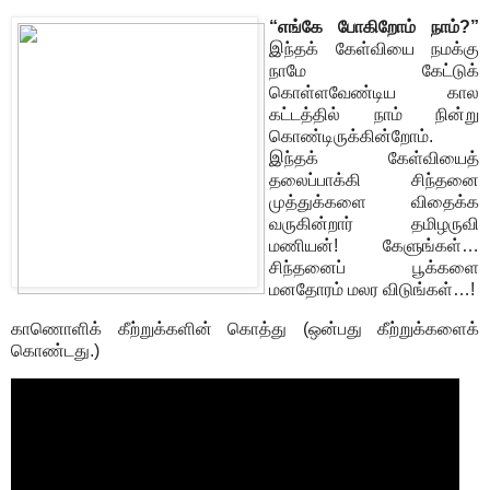
“எங்கே போகிறோம் நாம்?”
இந்தக் கேள்வியை நமக்கு
நாமே கேட்டுக்
கொள்ளவேண்டிய கால
கட்டத்தில் நாம் நின்று
கொண்டிருக்கின்றோம்.
இந்தக் கேள்வியைத்
தலைப்பாக்கி சிந்தனை
முத்துக்களை விதைக்க
வருகின்றார் தமிழருவி
மணியன்! கேளுங்கள்…
சிந்தனைப் பூக்களை
மனதோரம் மலர விடுங்கள்…!
காணொளிக் கீற்றுக்களின் கொத்து (ஒன்பது கீற்றுக்களைக்
கொண்டது.)