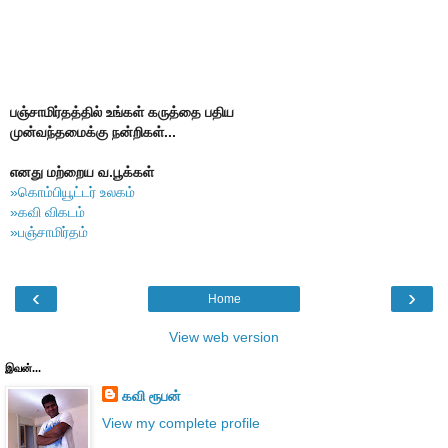
பஞ்சாமிர்தத்தில் உங்கள் கருத்தை பதிய
முன்வந்தமைக்கு நன்றிகள்...
எனது மற்றைய வ.பூக்கள்
»கொம்பியூட்டர் உலகம்
»கவி விகடம்
»பஞ்சாமிர்தம்
‹
›
Home
View web version
இவன்...
கவி ரூபன்
View my complete profile