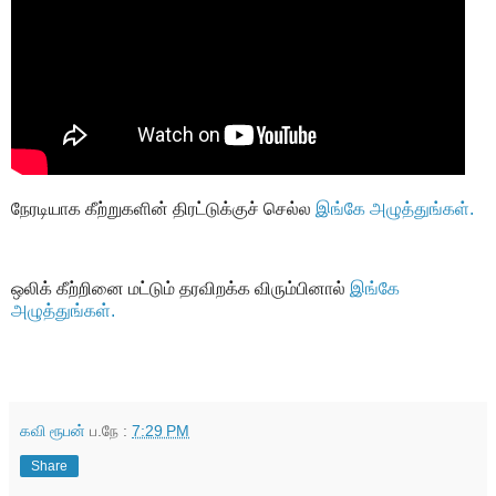
நேரடியாக கீற்றுகளின் திரட்டுக்குச் செல்ல
இங்கே அழுத்துங்கள்.
ஒலிக் கீற்றினை மட்டும் தரவிறக்க விரும்பினால்
இங்கே
அழுத்துங்கள்.
கவி ரூபன்
ப.நே :
7:29 PM
Share