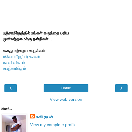
பஞ்சாமிர்தத்தில் உங்கள் கருத்தை பதிய
முன்வந்தமைக்கு நன்றிகள்...
எனது மற்றைய வ.பூக்கள்
»கொம்பியூட்டர் உலகம்
»கவி விகடம்
»பஞ்சாமிர்தம்
‹
›
Home
View web version
இவன்...
கவி ரூபன்
View my complete profile