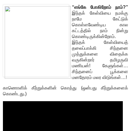
“எங்கே போகிறோம் நாம்?”
இந்தக் கேள்வியை நமக்கு
நாமே கேட்டுக்
கொள்ளவேண்டிய கால
கட்டத்தில் நாம் நின்று
கொண்டிருக்கின்றோம்.
இந்தக் கேள்வியைத்
தலைப்பாக்கி சிந்தனை
முத்துக்களை விதைக்க
வருகின்றார் தமிழருவி
மணியன்! கேளுங்கள்…
சிந்தனைப் பூக்களை
மனதோரம் மலர விடுங்கள்…!
காணொளிக் கீற்றுக்களின் கொத்து (ஒன்பது கீற்றுக்களைக்
கொண்டது.)