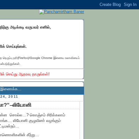
்திற்கு அடிக்கடி வருபவர் எனில்,
ிக் செய்யுங்கள்.
ெற நெருப்பு நரி(Firefox)/Google Chrome இணைய உலாவியைப்
ன்படுத்துங்கள்.
ிக் செய்து ஆதரவு தாருங்கள்!
..
4, 2011
றவா?”–லியோனி
ன்ன சொல்ல…? கொஞ்சம் சிரிக்கலாம்
ாங்க… லியோனி குழுவினா் வழங்கும்
ட்டிமன்றம்…
ாணொளிகளின் கீற்று…