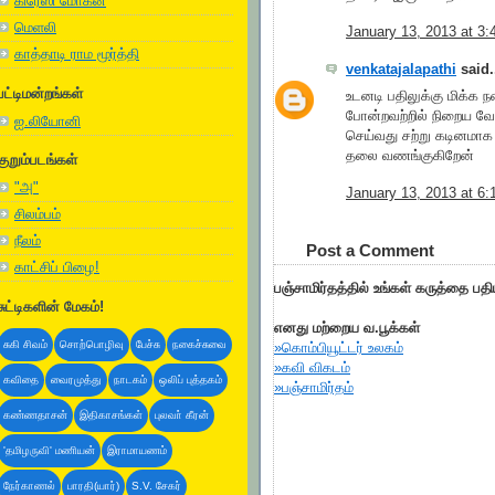
கிரேஸி மோகன்
மெளலி
January 13, 2013 at 3
காத்தாடி ராம மூர்த்தி
venkatajalapathi
said.
பட்டிமன்றங்கள்
உடனடி பதிலுக்கு மிக்க நன
போன்றவற்றில் நிறைய வேற
ஐ.லியோனி
செய்வது சற்று கடினமாக
தலை வணங்குகிறேன்
குறும்படங்கள்
"அ"
January 13, 2013 at 6
சிலம்பம்
நீலம்
Post a Comment
காட்சிப் பிழை!
பஞ்சாமிர்தத்தில் உங்கள் கருத்தை பத
சுட்டிகளின் மேகம்!
எனது மற்றைய வ.பூக்கள்
சுகி சிவம்
சொற்பொழிவு
பேச்சு
நகைச்சுவை
»கொம்பியூட்டர் உலகம்
»கவி விகடம்
கவிதை
வைரமுத்து
நாடகம்
ஒலிப் புத்தகம்
»பஞ்சாமிர்தம்
கண்ணதாசன்
இதிகாசங்கள்
புலவா் கீரன்
'தமிழருவி' மணியன்
இராமாயணம்
நேர்காணல்
பாரதி(யார்)
S.V. சேகர்