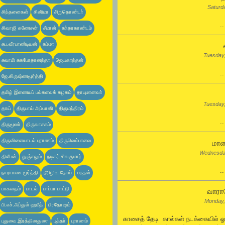
Saturd
சிந்தனைகள்
சினிமா
சிறுதொண்டா்
.
சிவாஜி கணேசன்
சீமான்
சுந்தரகாண்டம்
சுப.வீரபாண்டியன்
சும்மா
Tuesday
சுவாமி சுகபோதானந்தா
ஜெயகாந்தன்
.
ஜே.கிருஷ்ணமூர்த்தி
தமிழ் இணையப் பல்கலைக் கழகம்
தாயுமானவா்
Tuesday
தாய்
திருபாய் அம்பானி
திருமந்திரம்
.
திருமூலா்
திருவாசகம்
திருவிளையாடல் புராணம்
திருவெம்பாவை
மாய
Wednesda
திலீபன்
துஞ்சலும்
நடிகர் சிவகுமார்
.
நாராயண மூர்த்தி
நீரிழிவு நோய்
பரதன்
பாகவதம்
பாடல்
பாப்பா பாட்டு
வாராய
Monday,
பி.எச்.அப்துல் ஹமீத்
பிரதோஷம்
காசைத் தேடி கால்கள் நடக்கையில் 
புதுவை.இரத்தினதுரை
புத்தா்
புராணம்