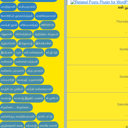
பாரதிதாசன்
பெரியபுராணம்
என் பூ
பேராசிரியர் ஞானசம்பந்தன்
மாணிக்கவாசகா்
Thursday
வலம்புரி ஜான்
விவேகானந்தா்
INFOSYS
.
அனுமான்
அரிச்சந்திரன்
ஆதித்திய கிருதயம்
ஆழ்வார்கள்
இ.ஜெயராஜ்
இன்ஃபோசிஸ்
Sunda
இயற்பகை
ஈழம்
என் கவிதைகள்
எம்.ஜீ.ஆர்
.
கண்ணன்
கண்ணன் வந்தான்
கண்ணப்ப நாயனார்
கந்த புராணம்
Sunda
கம்பவாரிதி
கலைஞர் கருணாநிதி
.
காஞ்சி மா முனிவா்
காந்தி கண்ணதாசன்
காமராஜ்
காமராஜ் இறுதிப் பயணம்
கி.மு/கி.பி
Saturda
கிருஸ்ணா... கிருஸ்ணா...
.
குன்னக்குடி வைத்தியநாதன்
குயில் பாட்டு
ந
குழந்தைகள் கதை
சத்யராஜ்
சவாலே சமாளி