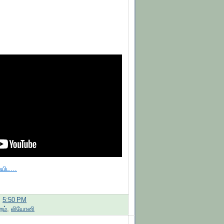
வையிட…
:
5:50 PM
றம்
,
லியோனி