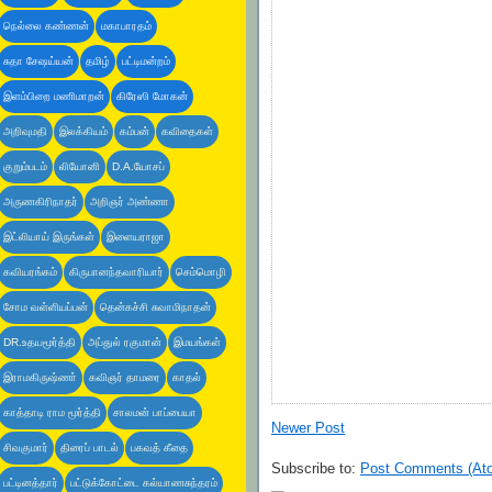
நெல்லை கண்ணன்
மகாபாரதம்
சுதா சேஷய்யன்
தமிழ்
பட்டிமன்றம்
இளம்பிறை மணிமாறன்
கிரேஸி மோகன்
அறிவுமதி
இலக்கியம்
கம்பன்
கவிதைகள்
குறும்படம்
லியோனி
D.A.யோசப்
அருணகிரிநாதர்
அறிஞர் அண்ணா
இட்லியாய் இருங்கள்
இளையராஜா
கவியரங்கம்
கிருபானந்தவாரியார்
செம்மொழி
சோம வள்ளியப்பன்
தென்கச்சி சுவாமிநாதன்
DR.உதயமூர்த்தி
அப்துல் ரகுமான்
இமயங்கள்
இராமகிருஷ்ணா்
கவிஞர் தாமரை
காதல்
காத்தாடி ராம மூர்த்தி
சாலமன் பாப்பையா
Newer Post
சிவகுமார்
திரைப் பாடல்
பகவத் கீதை
Subscribe to:
Post Comments (At
பட்டினத்தார்
பட்டுக்கோட்டை கல்யாணசுந்தரம்