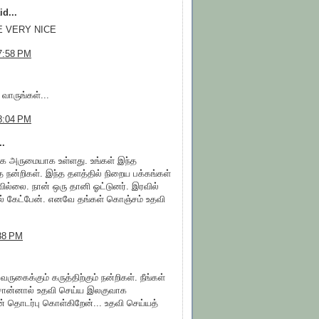
id...
E VERY NICE
7:58 PM
 வாருங்கள்...
8:04 PM
..
ிக அருமையாக உள்ளது. உங்கள் இந்த
 நன்றிகள். இந்த தளத்தில் நிறைய பக்கங்கள்
ில்லை. நான் ஒரு தானி ஓட்டுனர். இரவில்
ில் கேட்பேன். எனவே தங்கள் கொஞ்சம் உதவி
:38 PM
வருகைக்கும் கருத்திற்கும் நன்றிகள். நீங்கள்
சொன்னால் உதவி செய்ய இலகுவாக
டன் தொடர்பு கொள்கிறேன்... உதவி செய்யத்