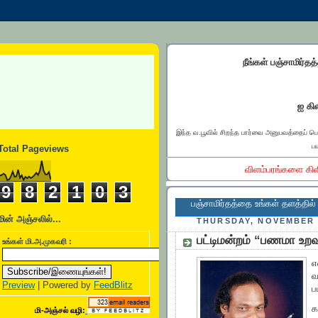
நீங்கள் பஞ்சாமிர்தத
ஐ கிள
இந்த வ.பூவில் சிறந்த பார்வை அனுபவத்தைப் ப
பய
Total Pageviews
விளம்பரங்களை கிள
9
8
2
1
0
3
பஞ்சாமிர்தத்தை உங்கள் தளத்தில் இணைக்க.
மின் அஞ்சலில்...
THURSDAY, NOVEMBER 2
பட்டிமன்றம் “பணமா உ
உங்கள் மி.அ.முகவரி :
எ
வ
Preview
| Powered by
FeedBlitz
ப
க
மி-அஞ்சல் வழி: