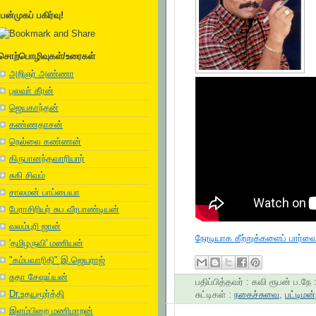
பன்முகப் பகிர்வு!
சொற்பொழிவுகள்/உரைகள்
அறிஞர் அண்ணா
புலவா் கீரன்
ஜெயகாந்தன்
கண்ணதாசன்
நெல்லை கண்ணன்
கிருபானந்தவாரியார்
சுகி சிவம்
சாலமன் பாப்பையா
பேராசிரியர் சுப.வீரபாண்டியன்
வலம்புரி ஜான்
நேரடியாக கீற்றுக்களைப் பார்
'தமிழருவி' மணியன்
"கம்பவாரிதி" இ.ஜெயராஜ்
சுதா சேஷய்யன்
பதிப்பித்தவர் :
கவி ரூபன்
ப.நே 
Dr.உதயமூர்த்தி
சுட்டிகள் :
நகைச்சுவை
,
பட்டிமன்
இளம்பிறை மணிமாறன்