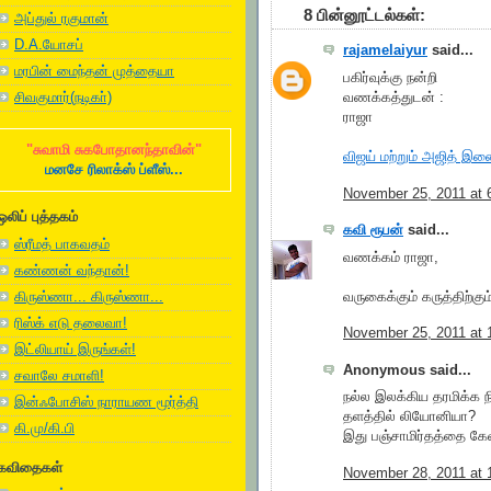
8 பின்னூட்டல்கள்:
அப்துல் ரகுமான்
D.A.யோசப்
rajamelaiyur
said...
மரபின் மைந்தன் முத்தையா
பகிர்வுக்கு நன்றி
சிவகுமார்(நடிகா்)
வணக்கத்துடன் :
ராஜா
"சுவாமி சுகபோதானந்தாவின்"
விஜய் மற்றும் அஜித் இண
மனசே ரிலாக்ஸ் ப்ளீஸ்...
November 25, 2011 at 
ஒலிப் புத்தகம்
கவி ரூபன்
said...
ஸ்ரீமத் பாகவதம்
வணக்கம் ராஜா,
கண்ணன் வந்தான்!
வருகைக்கும் கருத்திற்கும்
கிருஸ்ணா... கிருஸ்ணா...
ரிஸ்க் எடு தலைவா!
November 25, 2011 at 
இட்லியாய் இருங்கள்!
Anonymous said...
சவாலே சமாளி!
நல்ல இலக்கிய தரமிக்க 
இன்ஃபோசிஸ் நாராயண மூர்த்தி
தளத்தில் லியோனியா?
கி.மு/கி.பி
இது பஞ்சாமிர்தத்தை கேவ
கவிதைகள்
November 28, 2011 at 