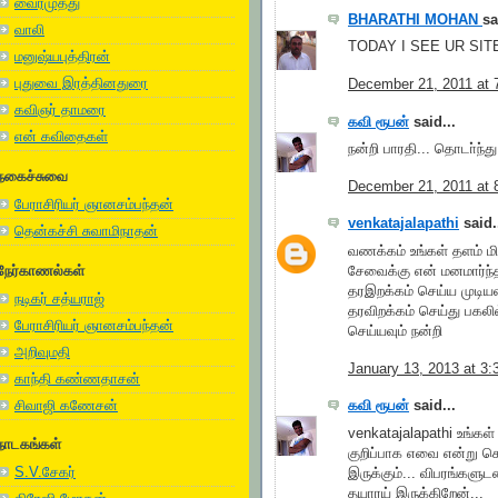
வைரமுத்து
BHARATHI MOHAN
sa
வாலி
TODAY I SEE UR SIT
மனுஷ்யபுத்திரன்
புதுவை இரத்தினதுரை
December 21, 2011 at 
கவிஞர் தாமரை
கவி ரூபன்
said...
என் கவிதைகள்
நன்றி பாரதி... தொடா்ந்து
நகைச்சுவை
December 21, 2011 at 
பேராசிரியர் ஞானசம்பந்தன்
venkatajalapathi
said.
தென்கச்சி சுவாமிநாதன்
வணக்கம் உங்கள் தளம் ம
நேர்காணல்கள்
சேவைக்கு என் மனமார்ந்த
தரஇறக்கம் செய்ய முடியவ
நடிகர் சத்யராஜ்
தரவிறக்கம் செய்து பகல
பேராசிரியர் ஞானசம்பந்தன்
செய்யவும் நன்றி
அறிவுமதி
January 13, 2013 at 3
காந்தி கண்ணதாசன்
சிவாஜி கணேசன்
கவி ரூபன்
said...
venkatajalapathi உங்கள் 
நாடகங்கள்
குறிப்பாக எவை என்று 
S.V.சேகர்
இருக்கும்... விபரங்களு
தயாரய் இருக்கிறேன்...