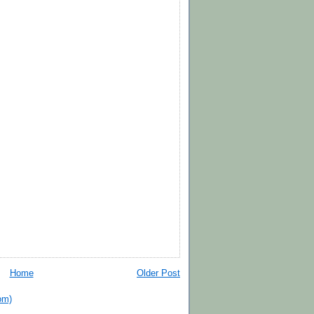
Home
Older Post
om)