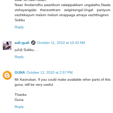
Naan thodarndhu paarkkum valaippakkam ungalathu.Naala
vishayangalai tharavettram seigireergal.Ungal paniyum
vazhkkayum melum melum sirappaga amaya vazhthugiren.
Subbu
Reply
கவி ரூபன்
October 11, 2010 at 10:43 AM
நன்றி Subbu...
Reply
GUNA
October 12, 2010 at 2:57 PM
Mr Kaviruban, If you could make available other parts of this
guna, will be very useful
Thanks
Guna
Reply