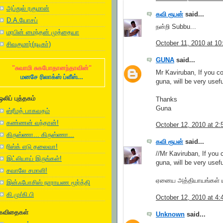
அப்துல் ரகுமான்
கவி ரூபன்
said...
D.A.யோசப்
நன்றி Subbu...
மரபின் மைந்தன் முத்தையா
October 11, 2010 at 1
சிவகுமார்(நடிகா்)
GUNA
said...
"சுவாமி சுகபோதானந்தாவின்"
Mr Kaviruban, If you co
மனசே ரிலாக்ஸ் ப்ளீஸ்...
guna, will be very usefu
ஒலிப் புத்தகம்
Thanks
Guna
ஸ்ரீமத் பாகவதம்
கண்ணன் வந்தான்!
October 12, 2010 at 2
கிருஸ்ணா... கிருஸ்ணா...
கவி ரூபன்
said...
ரிஸ்க் எடு தலைவா!
//Mr Kaviruban, If you 
இட்லியாய் இருங்கள்!
guna, will be very usefu
சவாலே சமாளி!
ஏனைய அத்தியாயங்கள் யார
இன்ஃபோசிஸ் நாராயண மூர்த்தி
கி.மு/கி.பி
October 12, 2010 at 4
கவிதைகள்
Unknown
said...