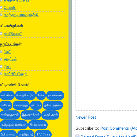
கிரேஸி மோகன்
மெளலி
காத்தாடி ராம மூர்த்தி
பட்டிமன்றங்கள்
ஐ.லியோனி
குறும்படங்கள்
"அ"
சிலம்பம்
நீலம்
காட்சிப் பிழை!
சுட்டிகளின் மேகம்!
சுகி சிவம்
சொற்பொழிவு
பேச்சு
நகைச்சுவை
கவிதை
வைரமுத்து
நாடகம்
ஒலிப் புத்தகம்
கண்ணதாசன்
இதிகாசங்கள்
புலவா் கீரன்
Newer Post
'தமிழருவி' மணியன்
இராமாயணம்
Subscribe to:
Post Comments (At
நேர்காணல்
பாரதி(யார்)
S.V. சேகர்