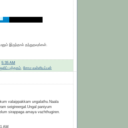
ும் இருந்தால் தந்துதவுங்கள்.
:
5:35 AM
ஒலிப் புத்தகம்
,
சோம வள்ளியப்பன்
kum valaippakkam ungalathu.Naala
tram seigireergal.Ungal paniyum
um sirappaga amaya vazhthugiren.
11 AM