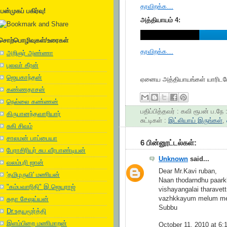
தரவிறக்க…
பன்முகப் பகிர்வு!
அத்தியாயம் 4:
சொற்பொழிவுகள்/உரைகள்
தரவிறக்க…
அறிஞர் அண்ணா
புலவா் கீரன்
ஜெயகாந்தன்
ஏனைய அத்தியாயங்கள் யாரிடமேன
கண்ணதாசன்
நெல்லை கண்ணன்
பதிப்பித்தவர் :
கவி ரூபன்
ப.நே 
கிருபானந்தவாரியார்
சுட்டிகள் :
இட்லியாய் இருங்கள்
,
சுகி சிவம்
சாலமன் பாப்பையா
6 பின்னூட்டல்கள்:
பேராசிரியர் சுப.வீரபாண்டியன்
Unknown
said...
வலம்புரி ஜான்
Dear Mr.Kavi ruban,
'தமிழருவி' மணியன்
Naan thodarndhu paark
"கம்பவாரிதி" இ.ஜெயராஜ்
vishayangalai tharavet
vazhkkayum melum mel
சுதா சேஷய்யன்
Subbu
Dr.உதயமூர்த்தி
இளம்பிறை மணிமாறன்
October 11, 2010 at 6: