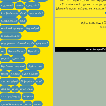
வரியாக்கியவள்! தனிமையில் தவித
சிந்தனைகள்
சினிமா
சிறுதொண்டா்
இமைகள் உறங்க தமிழால் தாலாட்டியவள்
சிவாஜி கணேசன்
சீமான்
சுந்தரகாண்டம்
சுப.வீரபாண்டியன்
சும்மா
கற்க கசடற… / ஜ
Sund
சுவாமி சுகபோதானந்தா
ஜெயகாந்தன்
.
ஜே.கிருஷ்ணமூர்த்தி
தமிழ் இணையப் பல்கலைக் கழகம்
தாயுமானவா்
»»
கவிதைகளி
தாய்
திருபாய் அம்பானி
திருமந்திரம்
திருமூலா்
திருவாசகம்
திருவிளையாடல் புராணம்
திருவெம்பாவை
திலீபன்
துஞ்சலும்
நடிகர் சிவகுமார்
நாராயண மூர்த்தி
நீரிழிவு நோய்
பரதன்
பாகவதம்
பாடல்
பாப்பா பாட்டு
பி.எச்.அப்துல் ஹமீத்
பிரதோஷம்
புதுவை.இரத்தினதுரை
புத்தா்
புராணம்