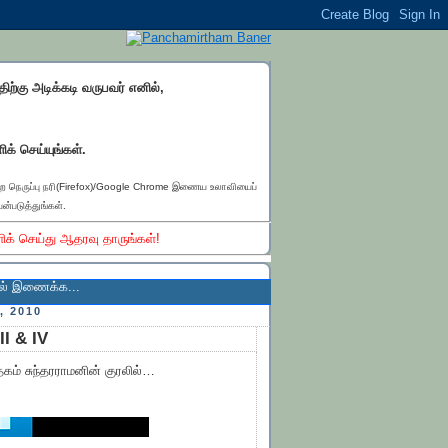
்திற்கு அடிக்கடி வருபவர் எனில்,
ிக் செய்யுங்கள்.
ெற நெருப்பு நரி(Firefox)/Google Chrome இணைய உலாவியைப்
ன்படுத்துங்கள்.
ிக் செய்து ஆதரவு தாருங்கள்!
...
 2010
II & IV
தகம் சுந்தரராமனின் குரலில்…