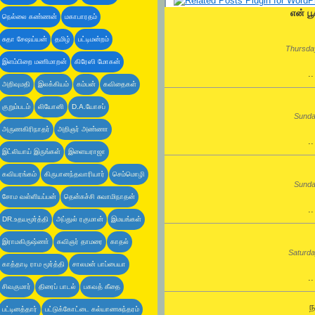
என் பூ
நெல்லை கண்ணன்
மகாபாரதம்
சுதா சேஷய்யன்
தமிழ்
பட்டிமன்றம்
Thursday
இளம்பிறை மணிமாறன்
கிரேஸி மோகன்
.
அறிவுமதி
இலக்கியம்
கம்பன்
கவிதைகள்
குறும்படம்
லியோனி
D.A.யோசப்
Sunda
அருணகிரிநாதர்
அறிஞர் அண்ணா
.
இட்லியாய் இருங்கள்
இளையராஜா
கவியரங்கம்
கிருபானந்தவாரியார்
செம்மொழி
Sunda
சோம வள்ளியப்பன்
தென்கச்சி சுவாமிநாதன்
.
DR.உதயமூர்த்தி
அப்துல் ரகுமான்
இமயங்கள்
இராமகிருஷ்ணா்
கவிஞர் தாமரை
காதல்
Saturda
காத்தாடி ராம மூர்த்தி
சாலமன் பாப்பையா
.
சிவகுமார்
திரைப் பாடல்
பகவத் கீதை
ந
பட்டினத்தார்
பட்டுக்கோட்டை கல்யாணசுந்தரம்