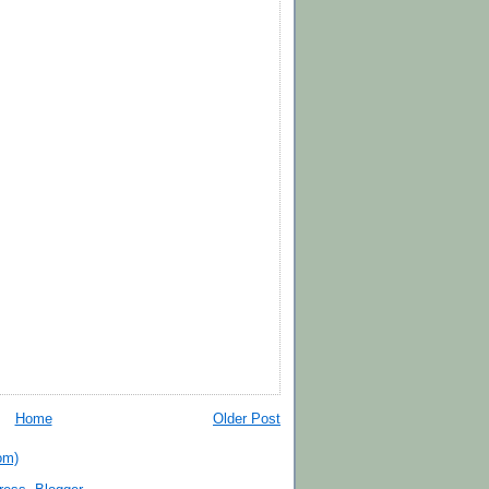
Home
Older Post
om)