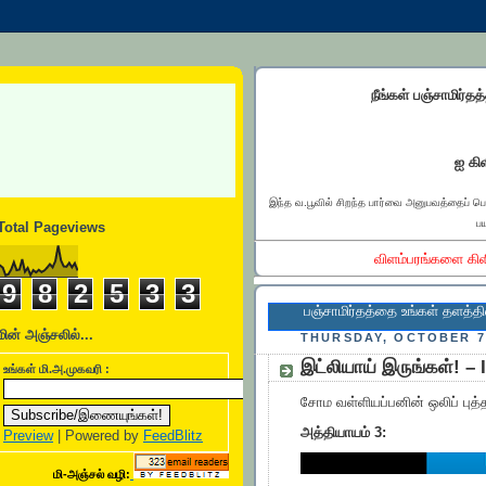
நீங்கள் பஞ்சாமிர்தத
ஐ கிள
இந்த வ.பூவில் சிறந்த பார்வை அனுபவத்தைப் ப
பய
Total Pageviews
விளம்பரங்களை கிள
9
8
2
5
3
3
பஞ்சாமிர்தத்தை உங்கள் தளத்தில் இணைக்க
மின் அஞ்சலில்...
THURSDAY, OCTOBER 7,
இட்லியாய் இருங்கள்! – I
உங்கள் மி.அ.முகவரி :
சோம வள்ளியப்பனின் ஒலிப் புத்
அத்தியாயம் 3:
Preview
| Powered by
FeedBlitz
மி-அஞ்சல் வழி: