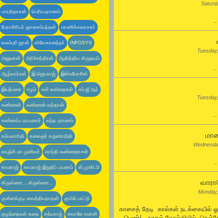
Saturd
பாரதிதாசன்
பெரியபுராணம்
.
பேராசிரியர் ஞானசம்பந்தன்
மாணிக்கவாசகா்
வலம்புரி ஜான்
விவேகானந்தா்
INFOSYS
Tuesday
அனுமான்
அரிச்சந்திரன்
ஆதித்திய கிருதயம்
.
ஆழ்வார்கள்
இ.ஜெயராஜ்
இன்ஃபோசிஸ்
இயற்பகை
ஈழம்
என் கவிதைகள்
எம்.ஜீ.ஆர்
Tuesday
கண்ணன்
கண்ணன் வந்தான்
.
கண்ணப்ப நாயனார்
கந்த புராணம்
மாய
கம்பவாரிதி
கலைஞர் கருணாநிதி
Wednesda
காஞ்சி மா முனிவா்
காந்தி கண்ணதாசன்
.
காமராஜ்
காமராஜ் இறுதிப் பயணம்
கி.மு/கி.பி
வாராய
கிருஸ்ணா... கிருஸ்ணா...
Monday,
குன்னக்குடி வைத்தியநாதன்
குயில் பாட்டு
காசைத் தேடி கால்கள் நடக்கையில் 
குழந்தைகள் கதை
சத்யராஜ்
சவாலே சமாளி
பெண்! காதல் தோல்வியில் நெஞ்