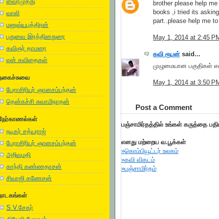
வைரமுத்து
brother please help me
books ,i tried its askin
வாலி
part..please help me to
மனுஷ்யபுத்திரன்
புதுவை இரத்தினதுரை
May 1, 2014 at 2:45 P
கவிஞர் தாமரை
கவி ரூபன்
said...
என் கவிதைகள்
முழுமையான பகுதிகள் என
நகைச்சுவை
May 1, 2014 at 3:50 P
பேராசிரியர் ஞானசம்பந்தன்
தென்கச்சி சுவாமிநாதன்
Post a Comment
நேர்காணல்கள்
பஞ்சாமிர்தத்தில் உங்கள் கருத்தை பத
நடிகர் சத்யராஜ்
எனது மற்றைய வ.பூக்கள்
பேராசிரியர் ஞானசம்பந்தன்
»கொம்பியூட்டர் உலகம்
அறிவுமதி
»கவி விகடம்
காந்தி கண்ணதாசன்
»பஞ்சாமிர்தம்
சிவாஜி கணேசன்
நாடகங்கள்
S.V.சேகர்