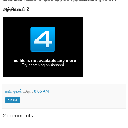
அத்தியாயம் 2 :
கவி ரூபன்
ப.நே :
8:05 AM
Share
2 comments: