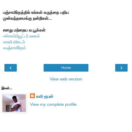
பஞ்சாமிர்தத்தில் உங்கள் கருத்தை பதிய
முன்வந்தமைக்கு நன்றிகள்...
எனது மற்றைய வ.பூக்கள்
»கொம்பியூட்டர் உலகம்
»கவி விகடம்
»பஞ்சாமிர்தம்
‹
›
Home
View web version
இவன்...
கவி ரூபன்
View my complete profile