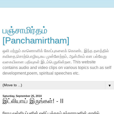
பஞ்சாமிர்தம்
[Panchamirtham]
ஒலி மற்றும் காணொளிக் கோப்புகளைக் கொண்ட இந்த தளத்தில்
கவிதை,சொற்பொழிவு,சுய முன்னேற்றம், ஆன்மீகம் என பல்வேறு
வகையிலான பதிவுகள் இடம்பெறுகின்றன. This website
contains audio and video clips on various topics such as self
development,poem, spiritual speeches etc.
▼
Saturday, September 25, 2010
இட்லியாய் இருங்கள்! - II
சோம வள்ளியப்பனின் ஒலிப் புத்தகம் சுந்தரராமனின் குரலில்…