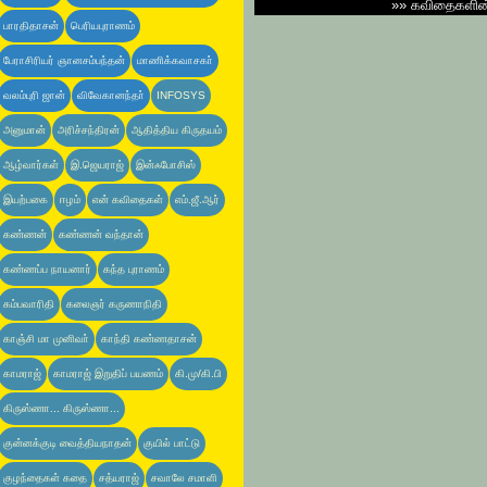
»»
கவிதைகளி
பாரதிதாசன்
பெரியபுராணம்
பேராசிரியர் ஞானசம்பந்தன்
மாணிக்கவாசகா்
வலம்புரி ஜான்
விவேகானந்தா்
INFOSYS
அனுமான்
அரிச்சந்திரன்
ஆதித்திய கிருதயம்
ஆழ்வார்கள்
இ.ஜெயராஜ்
இன்ஃபோசிஸ்
இயற்பகை
ஈழம்
என் கவிதைகள்
எம்.ஜீ.ஆர்
கண்ணன்
கண்ணன் வந்தான்
கண்ணப்ப நாயனார்
கந்த புராணம்
கம்பவாரிதி
கலைஞர் கருணாநிதி
காஞ்சி மா முனிவா்
காந்தி கண்ணதாசன்
காமராஜ்
காமராஜ் இறுதிப் பயணம்
கி.மு/கி.பி
கிருஸ்ணா... கிருஸ்ணா...
குன்னக்குடி வைத்தியநாதன்
குயில் பாட்டு
குழந்தைகள் கதை
சத்யராஜ்
சவாலே சமாளி