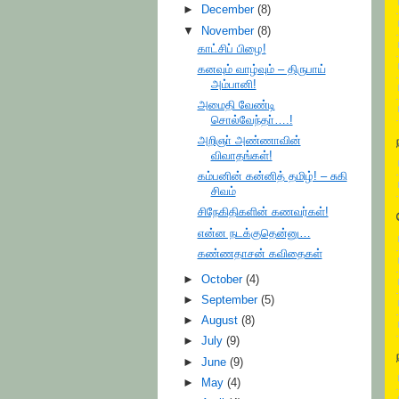
►
December
(8)
▼
November
(8)
காட்சிப் பிழை!
கனவும் வாழ்வும் – திருபாய்
அம்பானி!
அமைதி வேண்டி
சொல்வேந்தா்….!
அறிஞா் அண்ணாவின்
விவாதங்கள்!
கம்பனின் கன்னித் தமிழ்! – சுகி
சிவம்
சிநேகிதிகளின் கணவர்கள்!
என்ன நடக்குதென்னு…
கண்ணதாசன் கவிதைகள்
►
October
(4)
►
September
(5)
►
August
(8)
►
July
(9)
►
June
(9)
►
May
(4)