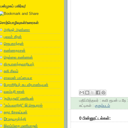
பன்முகப் பகிர்வு!
சொற்பொழிவுகள்/உரைகள்
அறிஞர் அண்ணா
புலவா் கீரன்
ஜெயகாந்தன்
கண்ணதாசன்
நெல்லை கண்ணன்
கிருபானந்தவாரியார்
சுகி சிவம்
சாலமன் பாப்பையா
பேராசிரியர் சுப.வீரபாண்டியன்
வலம்புரி ஜான்
'தமிழருவி' மணியன்
பதிப்பித்தவர் :
கவி ரூபன்
ப.நே 
"கம்பவாரிதி" இ.ஜெயராஜ்
சுட்டிகள் :
குறும்படம்
சுதா சேஷய்யன்
0 பின்னூட்டல்கள்:
Dr.உதயமூர்த்தி
இளம்பிறை மணிமாறன்