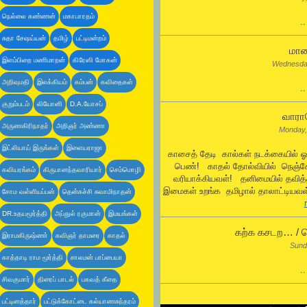
நெல்லை கண்ணன்
மகாபாரதம்
.
சுதா சேஷய்யன்
தமிழ்
பட்டிமன்றம்
மாய
இளம்பிறை மணிமாறன்
கிரேஸி மோகன்
Wednesda
அறிவுமதி
இலக்கியம்
கம்பன்
கவிதைகள்
.
குறும்படம்
லியோனி
D.A.யோசப்
வாராய
அருணகிரிநாதர்
அறிஞர் அண்ணா
Monday,
இட்லியாய் இருங்கள்
இளையராஜா
காசைத் தேடி கால்கள் நடக்கையில் 
பெண்! காதல் தோல்வியில் நெஞ்
கவியரங்கம்
கிருபானந்தவாரியார்
செம்மொழி
வரியாக்கியவள்! தனிமையில் தவித
இமைகள் உறங்க தமிழால் தாலாட்டியவள்
சோம வள்ளியப்பன்
தென்கச்சி சுவாமிநாதன்
DR.உதயமூர்த்தி
அப்துல் ரகுமான்
இமயங்கள்
கற்க கசடற… / ஜ
இராமகிருஷ்ணா்
கவிஞர் தாமரை
காதல்
Sund
காத்தாடி ராம மூர்த்தி
சாலமன் பாப்பையா
.
சிவகுமார்
திரைப் பாடல்
பகவத் கீதை
பட்டினத்தார்
பட்டுக்கோட்டை கல்யாணசுந்தரம்