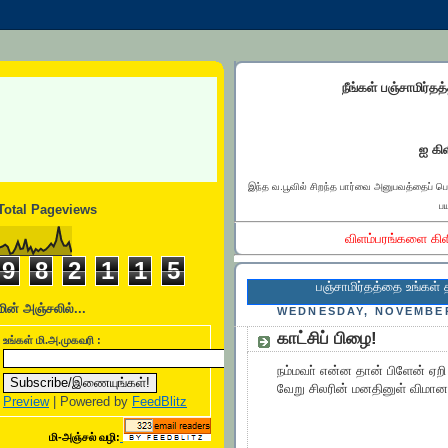
நீங்கள் பஞ்சாமிர்தத
ஐ கிள
இந்த வ.பூவில் சிறந்த பார்வை அனுபவத்தைப் ப
பய
Total Pageviews
விளம்பரங்களை கிள
9
8
2
1
1
5
பஞ்சாமிர்தத்தை உங்கள் தளத்தில்
மின் அஞ்சலில்...
WEDNESDAY, NOVEMBER
காட்சிப் பிழை!
உங்கள் மி.அ.முகவரி :
நம்மவா் என்ன தான் பிளேன் ஏறி 
வேறு சிலரின் மனதினுள் விமானங்
Preview
| Powered by
FeedBlitz
மி-அஞ்சல் வழி: