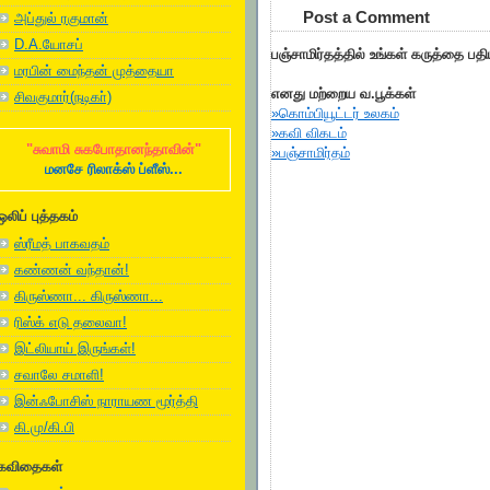
Post a Comment
அப்துல் ரகுமான்
D.A.யோசப்
பஞ்சாமிர்தத்தில் உங்கள் கருத்தை பத
மரபின் மைந்தன் முத்தையா
எனது மற்றைய வ.பூக்கள்
சிவகுமார்(நடிகா்)
»கொம்பியூட்டர் உலகம்
»கவி விகடம்
"சுவாமி சுகபோதானந்தாவின்"
»பஞ்சாமிர்தம்
மனசே ரிலாக்ஸ் ப்ளீஸ்...
ஒலிப் புத்தகம்
ஸ்ரீமத் பாகவதம்
கண்ணன் வந்தான்!
கிருஸ்ணா... கிருஸ்ணா...
ரிஸ்க் எடு தலைவா!
இட்லியாய் இருங்கள்!
சவாலே சமாளி!
இன்ஃபோசிஸ் நாராயண மூர்த்தி
கி.மு/கி.பி
கவிதைகள்