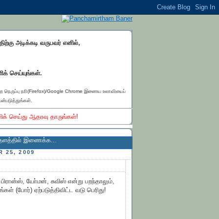
்திற்கு அடிக்கடி வருபவர் எனில்,
ிக் செய்யுங்கள்.
ெற நெருப்பு நரி(Firefox)/Google Chrome இணைய உலாவியைப்
ன்படுத்துங்கள்.
ிக் செய்து ஆதரவு தாருங்கள்!
 இணைக்க...
 25, 2009
பிரான்ஸ், யோ்மன், சுவிஸ் என்று பறந்தாலும்,
கள் (போர்) ஏற்படுத்திவிட்ட வடு பெரிது!