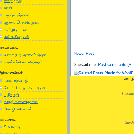
வைரமுத்து
வாலி
மனுஷ்யபுத்திரன்
புதுவை இரத்தினதுரை
கவிஞர் தாமரை
என் கவிதைகள்
நகைச்சுவை
Newer Post
பேராசிரியர் ஞானசம்பந்தன்
தென்கச்சி சுவாமிநாதன்
Subscribe to:
Post Comments (At
நேர்காணல்கள்
என் பூ
நடிகர் சத்யராஜ்
பேராசிரியர் ஞானசம்பந்தன்
Thursday
அறிவுமதி
காந்தி கண்ணதாசன்
.
சிவாஜி கணேசன்
நாடகங்கள்
Sunda
S.V.சேகர்
.