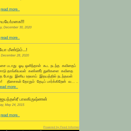
.
read more..
ையே!மனசு!!!
y, December 30, 2020
.
read more..
ோ மீண்டும்...!
 December 28, 2020
ஓசை படாது ஓடி ஒளிந்தாள் கூட நடந்த கவிதைப்
சோடு தாங்கியவள் கண்ணீர் துளிகளை கவிதை
்த போது இனிய உறவாய் இதயத்தில் நடந்தவள்
! திசைகள் தோறும் தேடிப் பார்க்கிறேன் வ... ..
read more..
ெயந்தஸ்ரீ பாலகிருஷ்ணன்
ay, May 24, 2015
.
read more..
Powered by Feed Informer