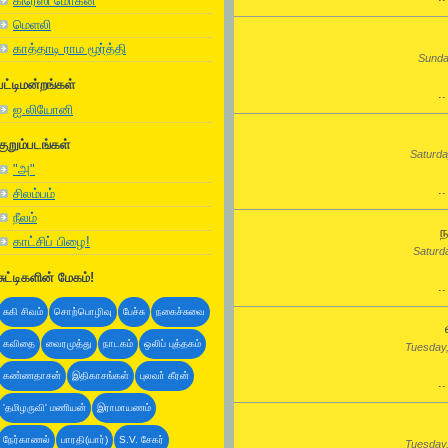
கிரேஸி மோகன்
மெளலி
காத்தாடி ராம மூர்த்தி
Sunda
பட்டிமன்றங்கள்
.
ஐ.லியோனி
குறும்படங்கள்
Saturda
"அ"
.
சிலம்பம்
நீலம்
ந
காட்சிப் பிழை!
Saturd
சுட்டிகளின் மேகம்!
.
சுகி சிவம்
சொற்பொழிவு
பேச்சு
நகைச்சுவை
கவிதை
வைரமுத்து
நாடகம்
ஒலிப் புத்தகம்
Tuesday
கண்ணதாசன்
இதிகாசங்கள்
புலவா் கீரன்
.
'தமிழருவி' மணியன்
இராமாயணம்
நேர்காணல்
பாரதி(யார்)
S.V. சேகர்
Tuesday