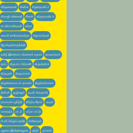
சிந்தனைகள்
சினிமா
சிறுதொண்டா்
சிவாஜி கணேசன்
சீமான்
சுந்தரகாண்டம்
சுப.வீரபாண்டியன்
சும்மா
சுவாமி சுகபோதானந்தா
ஜெயகாந்தன்
ஜே.கிருஷ்ணமூர்த்தி
தமிழ் இணையப் பல்கலைக் கழகம்
தாயுமானவா்
தாய்
திருபாய் அம்பானி
திருமந்திரம்
திருமூலா்
திருவாசகம்
திருவிளையாடல் புராணம்
திருவெம்பாவை
திலீபன்
துஞ்சலும்
நடிகர் சிவகுமார்
நாராயண மூர்த்தி
நீரிழிவு நோய்
பரதன்
பாகவதம்
பாடல்
பாப்பா பாட்டு
பி.எச்.அப்துல் ஹமீத்
பிரதோஷம்
புதுவை.இரத்தினதுரை
புத்தா்
புராணம்