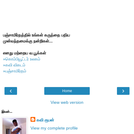
பஞ்சாமிர்தத்தில் உங்கள் கருத்தை பதிய
முன்வந்தமைக்கு நன்றிகள்...
எனது மற்றைய வ.பூக்கள்
»கொம்பியூட்டர் உலகம்
»கவி விகடம்
»பஞ்சாமிர்தம்
‹
›
Home
View web version
இவன்...
கவி ரூபன்
View my complete profile