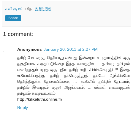
கவி ரூபன்
ப.நே :
5:59 PM
Share
1 comment:
Anonymous
January 20, 2011 at 2:27 PM
தமிழ் பேச எழுத தெரியாது என்பது இன்றைய சமுதாயத்தின் ஒரு
தகுதியாக கருதப்படுகின்ற இந்த காலத்தில் ... தமிழை தமிழால்
எங்கிருந்தும் எழுத ஒரு புதிய தமிழ் வழி, கிளிக்கெழுதி !!! இதை
உபயோகிப்பதற்கு தமிழ் தட்டெழுத்துத் தட்டோ ஆங்கிலமோ
தெரிந்திருக்க தேவையில்லை, ... கூகிளில் தமிழில் தேடலாம்,
தமிழில் இ-கடிதம் எழுதி அனுப்பலாம், ... உங்கள் உறவுகளுடன்
தமிழால் கதையாடலாம்
http://kilikeluthi.online.fr/
Reply