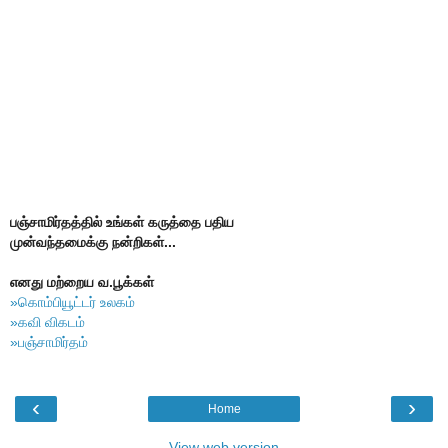
பஞ்சாமிர்தத்தில் உங்கள் கருத்தை பதிய
முன்வந்தமைக்கு நன்றிகள்...
எனது மற்றைய வ.பூக்கள்
»கொம்பியூட்டர் உலகம்
»கவி விகடம்
»பஞ்சாமிர்தம்
‹
›
Home
View web version