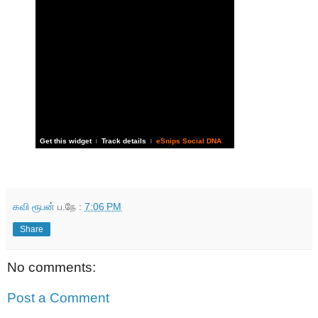
Get this widget
Track details
eSnips Social DNA
|
|
கவி ரூபன்
ப.நே :
7:06 PM
Share
No comments:
Post a Comment