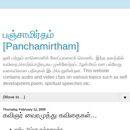
பஞ்சாமிர்தம்
[Panchamirtham]
ஒலி மற்றும் காணொளிக் கோப்புகளைக் கொண்ட இந்த தளத்தில்
கவிதை,சொற்பொழிவு,சுய முன்னேற்றம், ஆன்மீகம் என பல்வேறு
வகையிலான பதிவுகள் இடம்பெறுகின்றன. This website
contains audio and video clips on various topics such as self
development,poem, spiritual speeches etc.
▼
Thursday, February 12, 2009
கவிஞர் வைரமுத்து கவிதைகள்...
ஏன்டி அம்மா குத்தவைச்ச...