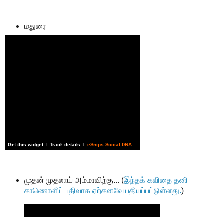
மதுரை
Get this widget
Track details
eSnips Social DNA
|
|
முதன் முதலாய் அம்மாவிற்கு... (
இந்தக் கவிதை தனி
காணொளிப் பதிவாக ஏற்கனவே பதியப்பட்டுள்ளது.
)