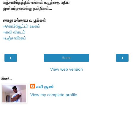
பஞ்சாமிர்தத்தில் உங்கள் கருத்தை பதிய
முன்வந்தமைக்கு நன்றிகள்...
எனது மற்றைய வ.பூக்கள்
»கொம்பியூட்டர் உலகம்
»கவி விகடம்
»பஞ்சாமிர்தம்
‹
›
Home
View web version
இவன்...
கவி ரூபன்
View my complete profile