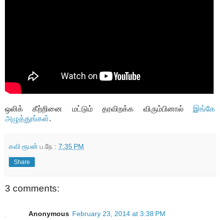
ஒலிக் கீற்றினை மட்டும் தரவிறக்க விரும்பினால்
இங்கே
அழுத்துங்கள்
.
கவி ரூபன்
ப.நே :
7:35 PM
Share
3 comments:
Anonymous
February 23, 2014 at 3:38 PM