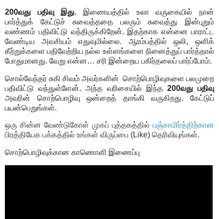
200வது பதிவு இது.
இணையத்தில் உலா வருகையில் நான்
பார்த்துக் கேட்டுச் சுவைத்ததை பலரும் சுவைத்து இன்புறும்
வண்ணம் பதிவிட்டு வந்திருக்கிறேன். இதற்காக என்னை பாராட்ட
வேண்டிய அவசியம் எதுவுமில்லை. ஆரம்பத்தில் ஒலி, ஒளிக்
கீற்றுக்களை பதிவேற்றிய நல்ல உள்ளங்களை நினைத்துப் பார்த்தால்
போதுமானது. வேறு என்ன… சரி இன்றைய பகிர்தலைப் பார்ப்போம்.
சொல்வேந்தர் சுகி சிவம் அவர்களின் சொற்பொழிவுகளை பலமுறை
பதிவிட்டு வந்துள்ளேன். அந்த வரிசையில் இந்த
200வது பதிவு
அவரின் சொற்பொழிவு ஒன்றைத் தாங்கி வருகிறது. கேட்டுப்
பயன்பெறுங்கள்.
ஒரு சின்ன வேண்டுகோள் முகப் புத்தகத்தில்
பஞ்சாமிர்த்திற்கான
பிரத்தியேக பக்கத்தில் உங்கள் விருப்பை (Like) தெரிவியுங்கள்.
சொற்பொழிவுக்கான காணொளி இணைப்பு