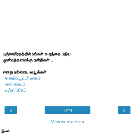
பஞ்சாமிர்தத்தில் உங்கள் கருத்தை பதிய
முன்வந்தமைக்கு நன்றிகள்...
எனது மற்றைய வ.பூக்கள்
»கொம்பியூட்டர் உலகம்
»கவி விகடம்
»பஞ்சாமிர்தம்
‹
›
Home
View web version
இவன்...