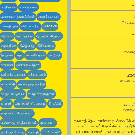
.
பாரதிதாசன்
பெரியபுராணம்
பேராசிரியர் ஞானசம்பந்தன்
மாணிக்கவாசகா்
Tuesday
வலம்புரி ஜான்
விவேகானந்தா்
INFOSYS
.
அனுமான்
அரிச்சந்திரன்
ஆதித்திய கிருதயம்
ஆழ்வார்கள்
இ.ஜெயராஜ்
இன்ஃபோசிஸ்
Tuesday
இயற்பகை
ஈழம்
என் கவிதைகள்
எம்.ஜீ.ஆர்
.
கண்ணன்
கண்ணன் வந்தான்
மாய
கண்ணப்ப நாயனார்
கந்த புராணம்
Wednesda
கம்பவாரிதி
கலைஞர் கருணாநிதி
.
காஞ்சி மா முனிவா்
காந்தி கண்ணதாசன்
வாராய
காமராஜ்
காமராஜ் இறுதிப் பயணம்
கி.மு/கி.பி
Monday,
கிருஸ்ணா... கிருஸ்ணா...
காசைத் தேடி கால்கள் நடக்கையில் 
குன்னக்குடி வைத்தியநாதன்
குயில் பாட்டு
பெண்! காதல் தோல்வியில் நெஞ்
வரியாக்கியவள்! தனிமையில் தவித
குழந்தைகள் கதை
சத்யராஜ்
சவாலே சமாளி