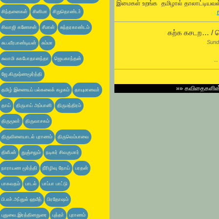
இமைகள் உறங்க தமிழால் தாலாட்டியவள்
சிந்தனைகள்
சினிமா
சிறுதொண்டா்
சிவாஜி கணேசன்
சீமான்
சுந்தரகாண்டம்
கற்க கசடற… / ஜ
Sund
சுப.வீரபாண்டியன்
சும்மா
சுவாமி சுகபோதானந்தா
ஜெயகாந்தன்
.
ஜே.கிருஷ்ணமூர்த்தி
»»
கவிதைகளி
தமிழ் இணையப் பல்கலைக் கழகம்
தாயுமானவா்
தாய்
திருபாய் அம்பானி
திருமந்திரம்
திருமூலா்
திருவாசகம்
திருவிளையாடல் புராணம்
திருவெம்பாவை
திலீபன்
துஞ்சலும்
நடிகர் சிவகுமார்
நாராயண மூர்த்தி
நீரிழிவு நோய்
பரதன்
பாகவதம்
பாடல்
பாப்பா பாட்டு
பி.எச்.அப்துல் ஹமீத்
பிரதோஷம்
புதுவை.இரத்தினதுரை
புத்தா்
புராணம்