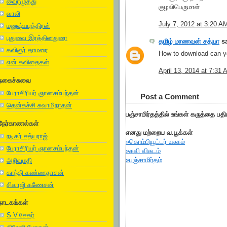
வைரமுத்து
குழலிபெருமாள்
வாலி
July 7, 2012 at 3:20 A
மனுஷ்யபுத்திரன்
புதுவை இரத்தினதுரை
தமிழ் மாணவன் சத்யா
sa
கவிஞர் தாமரை
How to download can y
என் கவிதைகள்
April 13, 2014 at 7:31
நகைச்சுவை
பேராசிரியர் ஞானசம்பந்தன்
Post a Comment
தென்கச்சி சுவாமிநாதன்
பஞ்சாமிர்தத்தில் உங்கள் கருத்தை பத
நேர்காணல்கள்
எனது மற்றைய வ.பூக்கள்
நடிகர் சத்யராஜ்
»கொம்பியூட்டர் உலகம்
பேராசிரியர் ஞானசம்பந்தன்
»கவி விகடம்
»பஞ்சாமிர்தம்
அறிவுமதி
காந்தி கண்ணதாசன்
சிவாஜி கணேசன்
நாடகங்கள்
S.V.சேகர்