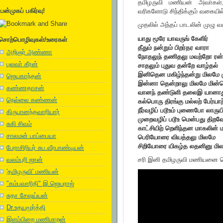
தமிழருவி மணியன் அவா்கள்
பன்முகப் பகிர்வு!
வரிகளோடு சிந்திக்கும் வகையி
முதலில் அந்தப் பாடலின் முழு வட
யாது மூரே யாவருங் கேளிர்
சொற்பொழிவுகள்/உரைகள்
தீதும் நன்றும் பிறர்தர வாரா
அறிஞர் அண்ணா
நோதலுந் தணிதலு மவற்றோ ரன
புலவா் கீரன்
சாதலும் புதுவ தன்றே வாழ்தல்
இனிதென மகிழ்ந்தன்று மிலமே 
ஜெயகாந்தன்
இன்னா தென்றாலு மிலமே மின
கண்ணதாசன்
வானந் தண்டுளி தலைஇ யானாத
நெல்லை கண்ணன்
கல்பொரு திரங்கு மல்லற் பேர்யாற
நீர்வழிப் படூஉம் புணைபோ லாருயி
கிருபானந்தவாரியார்
முறைவழிப் படூஉ மென்பது திறவ
சுகி சிவம்
காட்சியிற் றெளிந்தன மாகலின் மா
சாலமன் பாப்பையா
பெரியோரை வியத்தலு மிலமே
சிறியோரை யிகழ்த லதனினு மி
பேராசிரியர் சுப.வீரபாண்டியன்
வலம்புரி ஜான்
சரி இனி தமிழருவி மணியனை ச
'தமிழருவி' மணியன்
"கம்பவாரிதி" இ.ஜெயராஜ்
சுதா சேஷய்யன்
Dr.உதயமூர்த்தி
இளம்பிறை மணிமாறன்