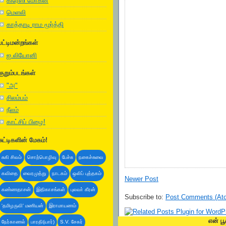
கிரேஸி மோகன்
மெளலி
காத்தாடி ராம மூர்த்தி
பட்டிமன்றங்கள்
ஐ.லியோனி
குறும்படங்கள்
"அ"
சிலம்பம்
நீலம்
காட்சிப் பிழை!
சுட்டிகளின் மேகம்!
சுகி சிவம்
சொற்பொழிவு
பேச்சு
நகைச்சுவை
கவிதை
வைரமுத்து
நாடகம்
ஒலிப் புத்தகம்
Newer Post
கண்ணதாசன்
இதிகாசங்கள்
புலவா் கீரன்
Subscribe to:
Post Comments (At
'தமிழருவி' மணியன்
இராமாயணம்
என் பூ
நேர்காணல்
பாரதி(யார்)
S.V. சேகர்