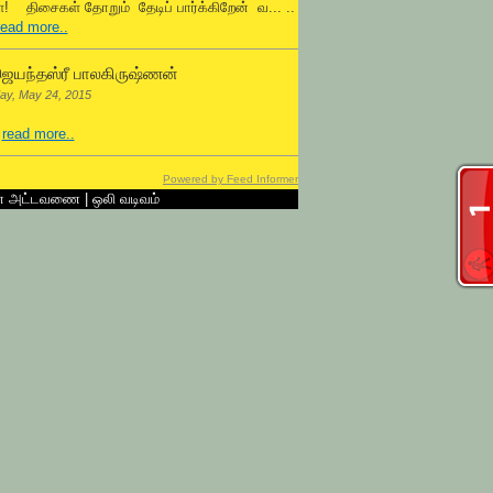
! திசைகள் தோறும் தேடிப் பார்க்கிறேன் வ... ..
read more..
ெயந்தஸ்ரீ பாலகிருஷ்ணன்
ay, May 24, 2015
.
read more..
Powered by Feed Informer
ன் அட்டவணை
|
ஒலி வடிவம்