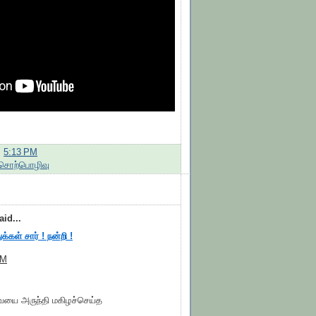
:
5:13 PM
சொற்பொழிவு
id...
க்கள் சார் ! நன்றி !
AM
ையை அருந்தி மகிழச்செய்த