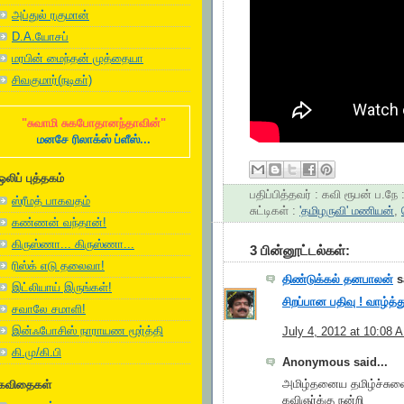
அப்துல் ரகுமான்
D.A.யோசப்
மரபின் மைந்தன் முத்தையா
சிவகுமார்(நடிகா்)
"சுவாமி சுகபோதானந்தாவின்"
மனசே ரிலாக்ஸ் ப்ளீஸ்...
ஒலிப் புத்தகம்
பதிப்பித்தவர் :
கவி ரூபன்
ப.நே 
ஸ்ரீமத் பாகவதம்
சுட்டிகள் :
'தமிழருவி' மணியன்
,
கண்ணன் வந்தான்!
கிருஸ்ணா... கிருஸ்ணா...
3 பின்னூட்டல்கள்:
ரிஸ்க் எடு தலைவா!
திண்டுக்கல் தனபாலன்
sa
இட்லியாய் இருங்கள்!
சிறப்பான பதிவு ! வாழ்த்து
சவாலே சமாளி!
இன்ஃபோசிஸ் நாராயண மூர்த்தி
July 4, 2012 at 10:08 
கி.மு/கி.பி
Anonymous said...
அமிழ்தனைய தமிழ்ச்சுவ
கவிதைகள்
கவிஞர்க்கு நன்றி