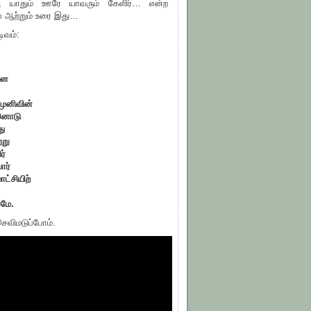
, யாதும் ஊரே யாவரும் கேளிர்… என்ற
ல் ஆற்றும் உரை இது…
ிவம்:
்ன
முனிவின்
்னொடு
ு
்று
ர்
ோர்
ட்சியிற்
லமே.
ெவிமடுப்போம்.