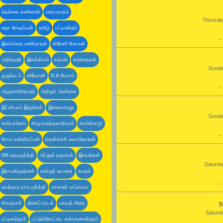
நெல்லை கண்ணன்
மகாபாரதம்
Thursday
சுதா சேஷய்யன்
தமிழ்
பட்டிமன்றம்
.
இளம்பிறை மணிமாறன்
கிரேஸி மோகன்
அறிவுமதி
இலக்கியம்
கம்பன்
கவிதைகள்
Sunda
குறும்படம்
லியோனி
D.A.யோசப்
.
அருணகிரிநாதர்
அறிஞர் அண்ணா
இட்லியாய் இருங்கள்
இளையராஜா
Sunda
கவியரங்கம்
கிருபானந்தவாரியார்
செம்மொழி
.
சோம வள்ளியப்பன்
தென்கச்சி சுவாமிநாதன்
DR.உதயமூர்த்தி
அப்துல் ரகுமான்
இமயங்கள்
Saturda
இராமகிருஷ்ணா்
கவிஞர் தாமரை
காதல்
.
காத்தாடி ராம மூர்த்தி
சாலமன் பாப்பையா
ந
சிவகுமார்
திரைப் பாடல்
பகவத் கீதை
Saturd
பட்டினத்தார்
பட்டுக்கோட்டை கல்யாணசுந்தரம்