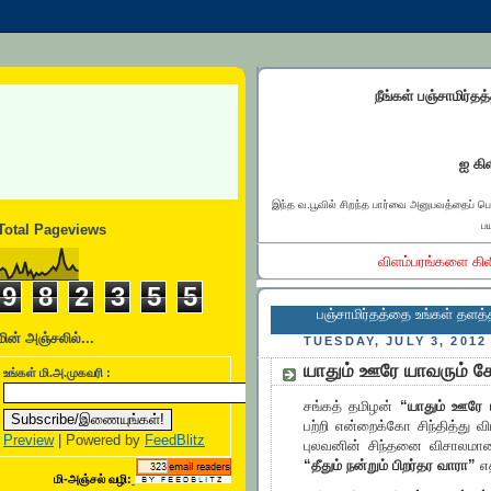
நீங்கள் பஞ்சாமிர்தத
ஐ கிள
இந்த வ.பூவில் சிறந்த பார்வை அனுபவத்தைப் ப
பய
Total Pageviews
விளம்பரங்களை கிள
9
8
2
3
5
5
பஞ்சாமிர்தத்தை உங்கள் தளத்தில் இணைக
மின் அஞ்சலில்...
TUESDAY, JULY 3, 2012
யாதும் ஊரே யாவரும் க
உங்கள் மி.அ.முகவரி :
சங்கத் தமிழன்
“யாதும் ஊரே 
பற்றி என்றைக்கோ சிந்தித்து வ
Preview
| Powered by
FeedBlitz
புலவனின் சிந்தனை விசாலமானத
“தீதும் நன்றும் பிறர்தர வாரா”
எத
மி-அஞ்சல் வழி: