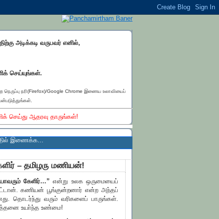
்திற்கு அடிக்கடி வருபவர் எனில்,
ிக் செய்யுங்கள்.
ெற நெருப்பு நரி(Firefox)/Google Chrome இணைய உலாவியைப்
ன்படுத்துங்கள்.
ிக் செய்து ஆதரவு தாருங்கள்!
்க...
ேளிர் – தமிழரு மணியன்!
யாவரும் கேளிர்…”
என்று உலக ஒருமையைப்
ிட்டான். கணியன் பூங்குன்றனார் என்ற அந்தப்
ு. தொடர்ந்து வரும் வரிகளைப் பாருங்கள்.
்தனை உயா்ந்த உண்மை!