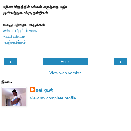
பஞ்சாமிர்தத்தில் உங்கள் கருத்தை பதிய
முன்வந்தமைக்கு நன்றிகள்...
எனது மற்றைய வ.பூக்கள்
»கொம்பியூட்டர் உலகம்
»கவி விகடம்
»பஞ்சாமிர்தம்
‹
›
Home
View web version
இவன்...
கவி ரூபன்
View my complete profile