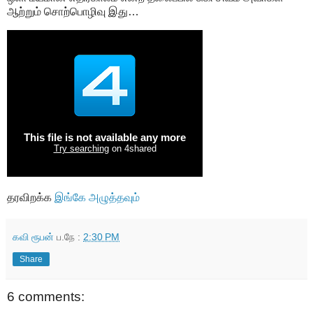
ஆற்றும் சொற்பொழிவு இது…
தரவிறக்க
இங்கே அழுத்தவும்
கவி ரூபன்
ப.நே :
2:30 PM
Share
6 comments: