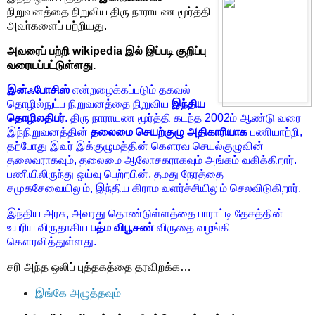
நிறுவனத்தை நிறுவிய திரு நாராயண மூர்த்தி
அவா்களைப் பற்றியது.
அவரைப் பற்றி
wikipedia இல் இப்படி குறிப்பு
வரையப்பட்டுள்ளது.
இன்ஃபோசிஸ்
என்றழைக்கப்படும் தகவல்
தொழில்நுட்ப நிறுவனத்தை நிறுவிய
இந்திய
தொழிலதிபர்
. திரு நாராயண மூர்த்தி கடந்த 2002ம் ஆண்டு வரை
இந்நிறுவனத்தின்
தலைமை செயற்குழு அதிகாரியாக
பணியாற்றி,
தற்போது இவர் இக்குழுமத்தின் கௌரவ செயல்குழுவின்
தலைவராகவும், தலைமை ஆலோசகராகவும் அங்கம் வகிக்கிறார்.
பணியிலிருந்து ஒய்வு பெற்றபின், தமது நேரத்தை
சமுகசேவையிலும், இந்திய கிராம வளர்ச்சியிலும் செலவிடுகிறார்.
இந்திய அரசு, அவரது தொண்டுள்ளத்தை பாராட்டி தேசத்தின்
உயரிய விருதாகிய
பத்ம விபூசண்
விருதை வழங்கி
கௌரவித்துள்ளது.
சரி அந்த ஒலிப் புத்தகத்தை தரவிறக்க…
இங்கே அழுத்தவும்