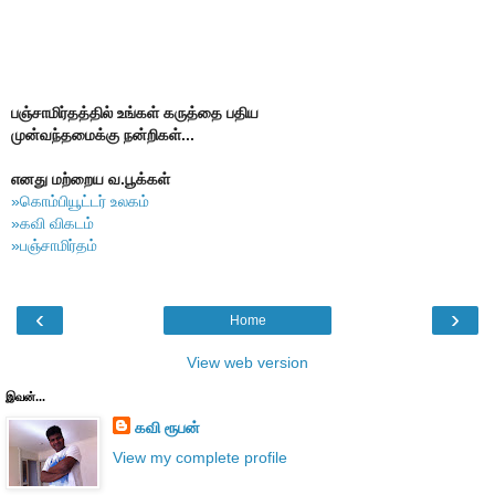
பஞ்சாமிர்தத்தில் உங்கள் கருத்தை பதிய
முன்வந்தமைக்கு நன்றிகள்...
எனது மற்றைய வ.பூக்கள்
»கொம்பியூட்டர் உலகம்
»கவி விகடம்
»பஞ்சாமிர்தம்
‹
›
Home
View web version
இவன்...
கவி ரூபன்
View my complete profile