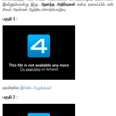
இன்னுமொன்று இது.
ஆனந்த அதிர்வுகள்
என்ற தலைப்பில் சுகி
சிவம் அவா்கள் ஆற்றிய சொற்பொழிவு.
பகுதி 1 :
தரவிறக்க
இங்கே அழுத்தவும்
பகுதி 2 :