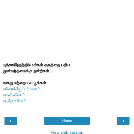
பஞ்சாமிர்தத்தில் உங்கள் கருத்தை பதிய
முன்வந்தமைக்கு நன்றிகள்...
எனது மற்றைய வ.பூக்கள்
»கொம்பியூட்டர் உலகம்
»கவி விகடம்
»பஞ்சாமிர்தம்
‹
›
Home
View web version