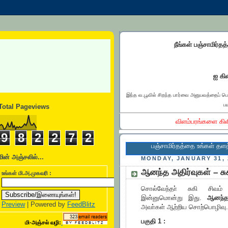
நீங்கள் பஞ்சாமிர்தத
ஐ கிள
இந்த வ.பூவில் சிறந்த பார்வை அனுபவத்தைப் ப
பய
Total Pageviews
விளம்பரங்களை கிள
9
8
2
2
7
2
பஞ்சாமிர்தத்தை உங்கள் தளத்தில் 
மின் அஞ்சலில்...
MONDAY, JANUARY 31, 
ஆனந்த அதிர்வுகள் – சுக
உங்கள் மி.அ.முகவரி :
சொல்வேந்தா் சுகி சிவம
இன்னுமொன்று இது.
ஆனந்த
Preview
| Powered by
FeedBlitz
அவா்கள் ஆற்றிய சொற்பொழிவு.
பகுதி 1 :
மி-அஞ்சல் வழி: