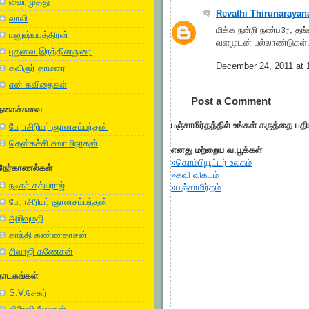
வைரமுத்து
Revathi Thirunarayan
வாலி
மிக்க நன்றி நண்பரே, த
மனுஷ்யபுத்திரன்
வளமுடன் பல்லாண்டுகள்
புதுவை இரத்தினதுரை
December 24, 2011 at 
கவிஞர் தாமரை
என் கவிதைகள்
Post a Comment
நகைச்சுவை
பஞ்சாமிர்தத்தில் உங்கள் கருத்தை பத
பேராசிரியர் ஞானசம்பந்தன்
தென்கச்சி சுவாமிநாதன்
எனது மற்றைய வ.பூக்கள்
»கொம்பியூட்டர் உலகம்
நேர்காணல்கள்
»கவி விகடம்
நடிகர் சத்யராஜ்
»பஞ்சாமிர்தம்
பேராசிரியர் ஞானசம்பந்தன்
அறிவுமதி
காந்தி கண்ணதாசன்
சிவாஜி கணேசன்
நாடகங்கள்
S.V.சேகர்