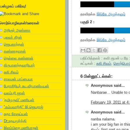
பன்முகப் பகிர்வு!
தரவிறக்க
இங்கே அழுத்தவும்
பகுதி 2 :
சொற்பொழிவுகள்/உரைகள்
அறிஞர் அண்ணா
புலவா் கீரன்
தரவிறக்க
இங்கே அழுத்தவும்
ஜெயகாந்தன்
கண்ணதாசன்
நெல்லை கண்ணன்
பதிப்பித்தவர் :
கவி ரூபன்
ப.நே 
சுட்டிகள் :
சுகி சிவம்
,
சொற்பொழ
கிருபானந்தவாரியார்
சுகி சிவம்
6 பின்னூட்டல்கள்:
சாலமன் பாப்பையா
Anonymous said...
பேராசிரியர் சுப.வீரபாண்டியன்
Nanbarae... Unable to d
வலம்புரி ஜான்
'தமிழருவி' மணியன்
February 19, 2011 at 4
"கம்பவாரிதி" இ.ஜெயராஜ்
Anonymous said...
சுதா சேஷய்யன்
nanba nalama.
Dr.உதயமூர்த்தி
i am your big fan in thi
இளம்பிறை மணிமாறன்
சிவம். first part so nic