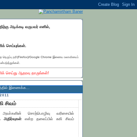
்திற்கு அடிக்கடி வருபவர் எனில்,
ிக் செய்யுங்கள்.
ெற நெருப்பு நரி(Firefox)/Google Chrome இணைய உலாவியைப்
ன்படுத்துங்கள்.
ிக் செய்து ஆதரவு தாருங்கள்!
இணைக்க...
2011
ி சிவம்
் அவா்களின் சொற்பொழிவு வரிசையில்
 அதிர்வுகள்
என்ற தலைப்பில் சுகி சிவம்