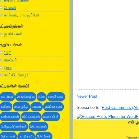
கிரேஸி மோகன்
மெளலி
காத்தாடி ராம மூர்த்தி
பட்டிமன்றங்கள்
ஐ.லியோனி
குறும்படங்கள்
"அ"
சிலம்பம்
நீலம்
காட்சிப் பிழை!
சுட்டிகளின் மேகம்!
Newer Post
சுகி சிவம்
சொற்பொழிவு
பேச்சு
நகைச்சுவை
கவிதை
வைரமுத்து
நாடகம்
ஒலிப் புத்தகம்
Subscribe to:
Post Comments (At
கண்ணதாசன்
இதிகாசங்கள்
புலவா் கீரன்
என் பூ
'தமிழருவி' மணியன்
இராமாயணம்
நேர்காணல்
பாரதி(யார்)
S.V. சேகர்
Thursday