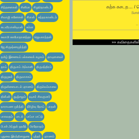
கற்க கசடற… / ஜ
சிந்தனைகள்
சினிமா
சிறுதொண்டா்
Sund
சிவாஜி கணேசன்
சீமான்
சுந்தரகாண்டம்
.
சுப.வீரபாண்டியன்
சும்மா
சுவாமி சுகபோதானந்தா
ஜெயகாந்தன்
»»
கவிதைகளி
ஜே.கிருஷ்ணமூர்த்தி
தமிழ் இணையப் பல்கலைக் கழகம்
தாயுமானவா்
தாய்
திருபாய் அம்பானி
திருமந்திரம்
திருமூலா்
திருவாசகம்
திருவிளையாடல் புராணம்
திருவெம்பாவை
திலீபன்
துஞ்சலும்
நடிகர் சிவகுமார்
நாராயண மூர்த்தி
நீரிழிவு நோய்
பரதன்
பாகவதம்
பாடல்
பாப்பா பாட்டு
பி.எச்.அப்துல் ஹமீத்
பிரதோஷம்
புதுவை.இரத்தினதுரை
புத்தா்
புராணம்