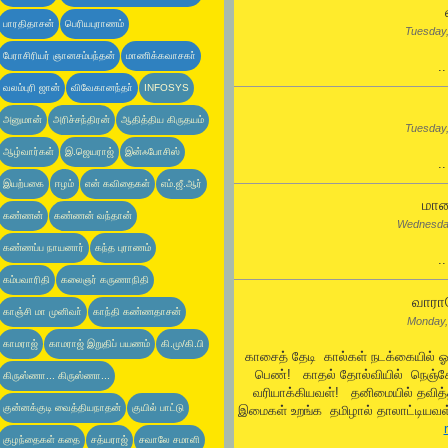
பாரதிதாசன்
பெரியபுராணம்
Tuesday
பேராசிரியர் ஞானசம்பந்தன்
மாணிக்கவாசகா்
.
வலம்புரி ஜான்
விவேகானந்தா்
INFOSYS
அனுமான்
அரிச்சந்திரன்
ஆதித்திய கிருதயம்
Tuesday
ஆழ்வார்கள்
இ.ஜெயராஜ்
இன்ஃபோசிஸ்
.
இயற்பகை
ஈழம்
என் கவிதைகள்
எம்.ஜீ.ஆர்
மாய
கண்ணன்
கண்ணன் வந்தான்
Wednesda
கண்ணப்ப நாயனார்
கந்த புராணம்
.
கம்பவாரிதி
கலைஞர் கருணாநிதி
வாராய
காஞ்சி மா முனிவா்
காந்தி கண்ணதாசன்
Monday,
காமராஜ்
காமராஜ் இறுதிப் பயணம்
கி.மு/கி.பி
காசைத் தேடி கால்கள் நடக்கையில் 
பெண்! காதல் தோல்வியில் நெஞ்
கிருஸ்ணா... கிருஸ்ணா...
வரியாக்கியவள்! தனிமையில் தவித
குன்னக்குடி வைத்தியநாதன்
குயில் பாட்டு
இமைகள் உறங்க தமிழால் தாலாட்டியவள்
குழந்தைகள் கதை
சத்யராஜ்
சவாலே சமாளி