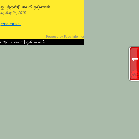
ெயந்தஸ்ரீ பாலகிருஷ்ணன்
ay, May 24, 2015
.
read more..
Powered by Feed Informer
ன் அட்டவணை
|
ஒலி வடிவம்