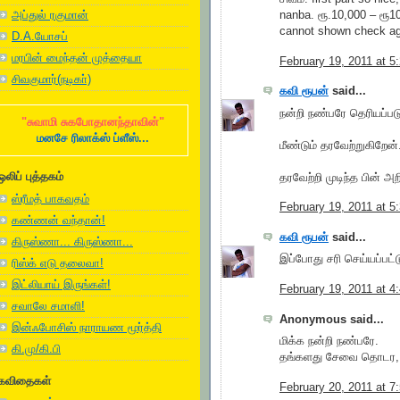
அப்துல் ரகுமான்
nanba. ரூ.10,000 – ர
cannot shown check aga
D.A.யோசப்
மரபின் மைந்தன் முத்தையா
February 19, 2011 at 5
சிவகுமார்(நடிகா்)
கவி ரூபன்
said...
நன்றி நண்பரே தெரியப்படு
"சுவாமி சுகபோதானந்தாவின்"
மனசே ரிலாக்ஸ் ப்ளீஸ்...
மீண்டும் தரவேற்றுகிறேன்.
ஒலிப் புத்தகம்
தரவேற்றி முடிந்த பின் அ
ஸ்ரீமத் பாகவதம்
February 19, 2011 at 5
கண்ணன் வந்தான்!
கவி ரூபன்
said...
கிருஸ்ணா... கிருஸ்ணா...
இப்போது சரி செய்யப்பட்டு
ரிஸ்க் எடு தலைவா!
இட்லியாய் இருங்கள்!
February 19, 2011 at 4
சவாலே சமாளி!
Anonymous said...
இன்ஃபோசிஸ் நாராயண மூர்த்தி
மிக்க நன்றி நண்பரே.
கி.மு/கி.பி
தங்களது சேவை தொடர, எ
கவிதைகள்
February 20, 2011 at 7