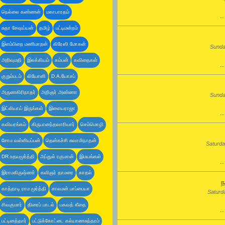
நெல்லை கண்ணன்
மகாபாரதம்
.
சுதா சேஷய்யன்
தமிழ்
பட்டிமன்றம்
இளம்பிறை மணிமாறன்
கிரேஸி மோகன்
Sunda
அறிவுமதி
இலக்கியம்
கம்பன்
கவிதைகள்
.
குறும்படம்
லியோனி
D.A.யோசப்
அருணகிரிநாதர்
அறிஞர் அண்ணா
Sunda
இட்லியாய் இருங்கள்
இளையராஜா
.
கவியரங்கம்
கிருபானந்தவாரியார்
செம்மொழி
சோம வள்ளியப்பன்
தென்கச்சி சுவாமிநாதன்
Saturda
DR.உதயமூர்த்தி
அப்துல் ரகுமான்
இமயங்கள்
.
இராமகிருஷ்ணா்
கவிஞர் தாமரை
காதல்
ந
காத்தாடி ராம மூர்த்தி
சாலமன் பாப்பையா
Saturd
சிவகுமார்
திரைப் பாடல்
பகவத் கீதை
.
பட்டினத்தார்
பட்டுக்கோட்டை கல்யாணசுந்தரம்