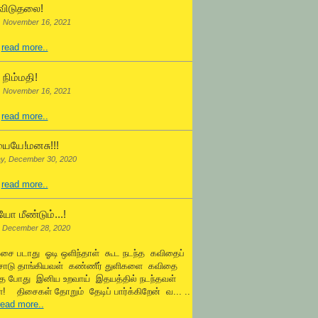
விடுதலை!
, November 16, 2021
.
read more..
நிம்மதி!
, November 16, 2021
.
read more..
ையே!மனசு!!!
y, December 30, 2020
.
read more..
ோ மீண்டும்...!
 December 28, 2020
ஓசை படாது ஓடி ஒளிந்தாள் கூட நடந்த கவிதைப்
சோடு தாங்கியவள் கண்ணீர் துளிகளை கவிதை
்த போது இனிய உறவாய் இதயத்தில் நடந்தவள்
! திசைகள் தோறும் தேடிப் பார்க்கிறேன் வ... ..
read more..