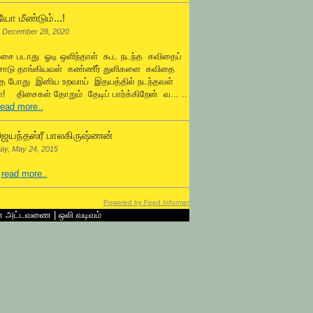
ோ மீண்டும்...!
 December 28, 2020
ஓசை படாது ஓடி ஒளிந்தாள் கூட நடந்த கவிதைப்
சோடு தாங்கியவள் கண்ணீர் துளிகளை கவிதை
்த போது இனிய உறவாய் இதயத்தில் நடந்தவள்
! திசைகள் தோறும் தேடிப் பார்க்கிறேன் வ... ..
read more..
ெயந்தஸ்ரீ பாலகிருஷ்ணன்
ay, May 24, 2015
.
read more..
Powered by Feed Informer
ன் அட்டவணை
|
ஒலி வடிவம்