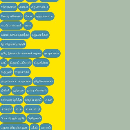
சிந்தனைகள்
சினிமா
சிறுதொண்டா்
சிவாஜி கணேசன்
சீமான்
சுந்தரகாண்டம்
சுப.வீரபாண்டியன்
சும்மா
சுவாமி சுகபோதானந்தா
ஜெயகாந்தன்
ஜே.கிருஷ்ணமூர்த்தி
தமிழ் இணையப் பல்கலைக் கழகம்
தாயுமானவா்
தாய்
திருபாய் அம்பானி
திருமந்திரம்
திருமூலா்
திருவாசகம்
திருவிளையாடல் புராணம்
திருவெம்பாவை
திலீபன்
துஞ்சலும்
நடிகர் சிவகுமார்
நாராயண மூர்த்தி
நீரிழிவு நோய்
பரதன்
பாகவதம்
பாடல்
பாப்பா பாட்டு
பி.எச்.அப்துல் ஹமீத்
பிரதோஷம்
புதுவை.இரத்தினதுரை
புத்தா்
புராணம்