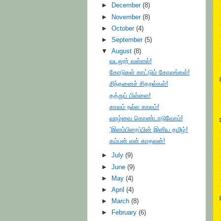
►
December
(8)
►
November
(8)
►
October
(4)
►
September
(5)
▼
August
(8)
வடலூர் வள்ளல்!
கோடுகள் காட்டும் கோலங்கள்!
சிந்தனைச் சிதறல்கள்!
தத்துப் பிள்ளை!
காலம் நல்ல காலம்!
வாழ்வை கொண்டாடுவோம்!
‘இளம்பிறை’யின் இனிய தமிழ்!
கம்பன் என் காதலன்!
►
July
(9)
►
June
(9)
►
May
(4)
►
April
(4)
►
March
(8)
►
February
(6)