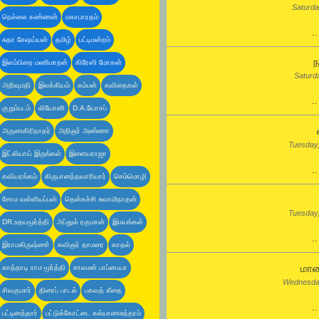
Saturda
நெல்லை கண்ணன்
மகாபாரதம்
.
சுதா சேஷய்யன்
தமிழ்
பட்டிமன்றம்
ந
இளம்பிறை மணிமாறன்
கிரேஸி மோகன்
Saturd
அறிவுமதி
இலக்கியம்
கம்பன்
கவிதைகள்
.
குறும்படம்
லியோனி
D.A.யோசப்
அருணகிரிநாதர்
அறிஞர் அண்ணா
Tuesday
இட்லியாய் இருங்கள்
இளையராஜா
.
கவியரங்கம்
கிருபானந்தவாரியார்
செம்மொழி
சோம வள்ளியப்பன்
தென்கச்சி சுவாமிநாதன்
Tuesday
DR.உதயமூர்த்தி
அப்துல் ரகுமான்
இமயங்கள்
.
இராமகிருஷ்ணா்
கவிஞர் தாமரை
காதல்
மாய
காத்தாடி ராம மூர்த்தி
சாலமன் பாப்பையா
Wednesda
சிவகுமார்
திரைப் பாடல்
பகவத் கீதை
.
பட்டினத்தார்
பட்டுக்கோட்டை கல்யாணசுந்தரம்