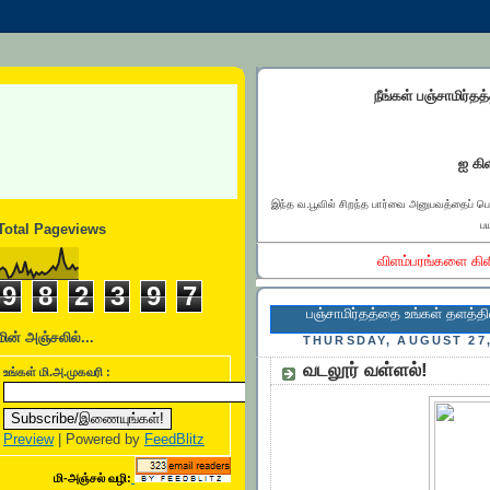
நீங்கள் பஞ்சாமிர்தத
ஐ கிள
இந்த வ.பூவில் சிறந்த பார்வை அனுபவத்தைப் ப
பய
Total Pageviews
விளம்பரங்களை கிள
9
8
2
3
9
7
பஞ்சாமிர்தத்தை உங்கள் தளத்தில் இணை
மின் அஞ்சலில்...
THURSDAY, AUGUST 27,
வடலூர் வள்ளல்!
உங்கள் மி.அ.முகவரி :
Preview
| Powered by
FeedBlitz
மி-அஞ்சல் வழி: