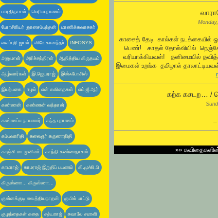
வாராய
பாரதிதாசன்
பெரியபுராணம்
Monday,
பேராசிரியர் ஞானசம்பந்தன்
மாணிக்கவாசகா்
காசைத் தேடி கால்கள் நடக்கையில் 
வலம்புரி ஜான்
விவேகானந்தா்
INFOSYS
பெண்! காதல் தோல்வியில் நெஞ்
வரியாக்கியவள்! தனிமையில் தவித
அனுமான்
அரிச்சந்திரன்
ஆதித்திய கிருதயம்
இமைகள் உறங்க தமிழால் தாலாட்டியவள்
ஆழ்வார்கள்
இ.ஜெயராஜ்
இன்ஃபோசிஸ்
இயற்பகை
ஈழம்
என் கவிதைகள்
எம்.ஜீ.ஆர்
கற்க கசடற… / ஜ
Sund
கண்ணன்
கண்ணன் வந்தான்
கண்ணப்ப நாயனார்
கந்த புராணம்
.
கம்பவாரிதி
கலைஞர் கருணாநிதி
»»
கவிதைகளி
காஞ்சி மா முனிவா்
காந்தி கண்ணதாசன்
காமராஜ்
காமராஜ் இறுதிப் பயணம்
கி.மு/கி.பி
கிருஸ்ணா... கிருஸ்ணா...
குன்னக்குடி வைத்தியநாதன்
குயில் பாட்டு
குழந்தைகள் கதை
சத்யராஜ்
சவாலே சமாளி