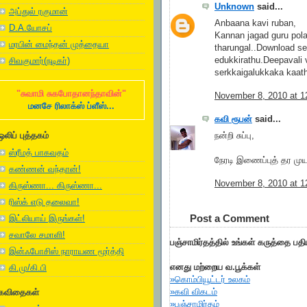
Unknown
said...
அப்துல் ரகுமான்
Anbaana kavi ruban,
D.A.யோசப்
Kannan jagad guru pola,
மரபின் மைந்தன் முத்தையா
tharungal..Download s
edukkirathu.Deepavali 
சிவகுமார்(நடிகா்)
serkkaigalukkaka kaat
"சுவாமி சுகபோதானந்தாவின்"
November 8, 2010 at 1
மனசே ரிலாக்ஸ் ப்ளீஸ்...
கவி ரூபன்
said...
நன்றி சுப்பு,
ஒலிப் புத்தகம்
ஸ்ரீமத் பாகவதம்
நேரடி இணைப்புத் தர முயல
கண்ணன் வந்தான்!
November 8, 2010 at 1
கிருஸ்ணா... கிருஸ்ணா...
ரிஸ்க் எடு தலைவா!
Post a Comment
இட்லியாய் இருங்கள்!
சவாலே சமாளி!
பஞ்சாமிர்தத்தில் உங்கள் கருத்தை பத
இன்ஃபோசிஸ் நாராயண மூர்த்தி
எனது மற்றைய வ.பூக்கள்
கி.மு/கி.பி
»கொம்பியூட்டர் உலகம்
»கவி விகடம்
கவிதைகள்
»பஞ்சாமிர்தம்