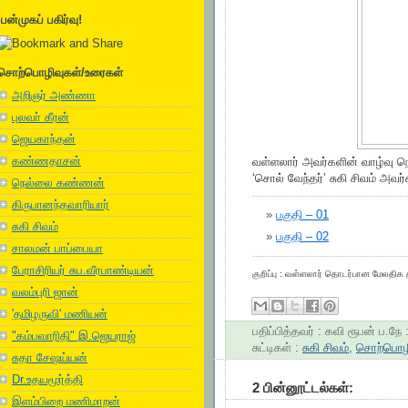
பன்முகப் பகிர்வு!
சொற்பொழிவுகள்/உரைகள்
அறிஞர் அண்ணா
புலவா் கீரன்
ஜெயகாந்தன்
கண்ணதாசன்
வள்ளலார் அவர்களின் வாழ்வு நெறி
‘சொல் வேந்தர்’ சுகி சிவம் அவர்
நெல்லை கண்ணன்
கிருபானந்தவாரியார்
»
பகுதி – 01
சுகி சிவம்
»
பகுதி – 02
சாலமன் பாப்பையா
பேராசிரியர் சுப.வீரபாண்டியன்
குறிப்பு : வள்ளலார் தொடர்பான மேலதிக
வலம்புரி ஜான்
'தமிழருவி' மணியன்
பதிப்பித்தவர் :
கவி ரூபன்
ப.நே 
"கம்பவாரிதி" இ.ஜெயராஜ்
சுட்டிகள் :
சுகி சிவம்
,
சொற்பொழ
சுதா சேஷய்யன்
Dr.உதயமூர்த்தி
2 பின்னூட்டல்கள்:
இளம்பிறை மணிமாறன்