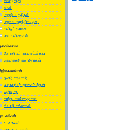
வைரமுத்து
வாலி
மனுஷ்யபுத்திரன்
புதுவை இரத்தினதுரை
கவிஞர் தாமரை
என் கவிதைகள்
நகைச்சுவை
பேராசிரியர் ஞானசம்பந்தன்
தென்கச்சி சுவாமிநாதன்
நேர்காணல்கள்
நடிகர் சத்யராஜ்
பேராசிரியர் ஞானசம்பந்தன்
அறிவுமதி
காந்தி கண்ணதாசன்
சிவாஜி கணேசன்
நாடகங்கள்
S.V.சேகர்