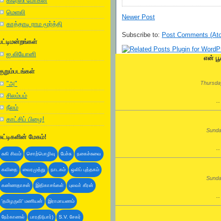
கிரேஸி மோகன்
மெளலி
Newer Post
காத்தாடி ராம மூர்த்தி
Subscribe to:
Post Comments (At
பட்டிமன்றங்கள்
ஐ.லியோனி
என் பூ
குறும்படங்கள்
Thursday
"அ"
சிலம்பம்
.
நீலம்
காட்சிப் பிழை!
Sunda
சுட்டிகளின் மேகம்!
.
சுகி சிவம்
சொற்பொழிவு
பேச்சு
நகைச்சுவை
கவிதை
வைரமுத்து
நாடகம்
ஒலிப் புத்தகம்
Sunda
கண்ணதாசன்
இதிகாசங்கள்
புலவா் கீரன்
.
'தமிழருவி' மணியன்
இராமாயணம்
நேர்காணல்
பாரதி(யார்)
S.V. சேகர்