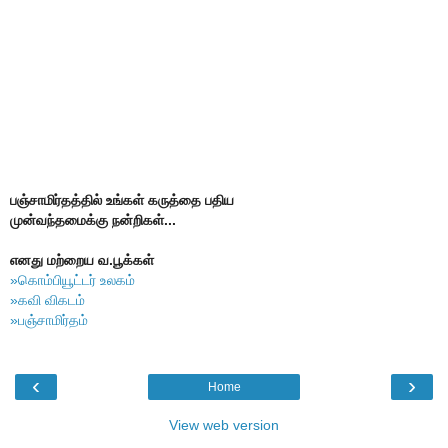
பஞ்சாமிர்தத்தில் உங்கள் கருத்தை பதிய
முன்வந்தமைக்கு நன்றிகள்...
எனது மற்றைய வ.பூக்கள்
»கொம்பியூட்டர் உலகம்
»கவி விகடம்
»பஞ்சாமிர்தம்
‹
›
Home
View web version