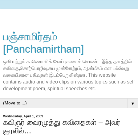
பஞ்சாமிர்தம்
[Panchamirtham]
ஒலி மற்றும் காணொளிக் கோப்புகளைக் கொண்ட இந்த தளத்தில்
கவிதை,சொற்பொழிவு,சுய முன்னேற்றம், ஆன்மீகம் என பல்வேறு
வகையிலான பதிவுகள் இடம்பெறுகின்றன. This website
contains audio and video clips on various topics such as self
development,poem, spiritual speeches etc.
▼
Wednesday, April 1, 2009
கவிஞர் வைரமுத்து கவிதைகள் – அவர்
குரலில்…