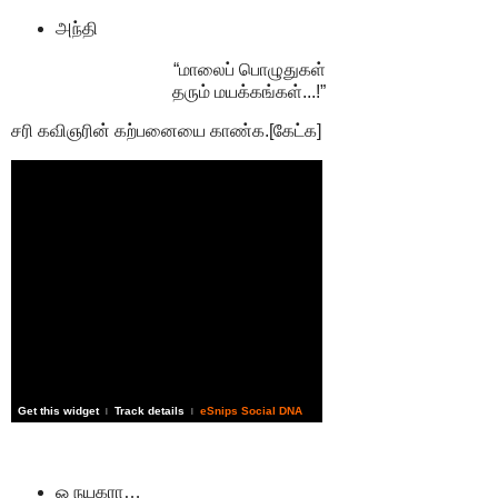
அந்தி
“மாலைப் பொழுதுகள்
தரும் மயக்கங்கள்...!”
சரி கவிஞரின் கற்பனையை காண்க.[கேட்க]
Get this widget
Track details
eSnips Social DNA
|
|
ஓ நயகரா…