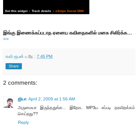
Get this widget
Track details
eSnips Social DNA
|
|
இங்கு இணைக்கப்படாத ஏனைய கவிதைகளில் மனசு சிலிர்க்க…
>>
கவி ரூபன்
ப.நே :
7:45 PM
Share
2 comments:
ஜியா
April 2, 2009 at 1:56 AM
அருமையா இருந்ததுங்க... இதோட MP3ய எப்படி தரவிறக்கம்
செய்றது??
Reply