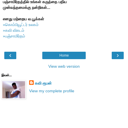
பஞ்சாமிர்தத்தில் உங்கள் கருத்தை பதிய
முன்வந்தமைக்கு நன்றிகள்...
எனது மற்றைய வ.பூக்கள்
»கொம்பியூட்டர் உலகம்
»கவி விகடம்
»பஞ்சாமிர்தம்
‹
›
Home
View web version
இவன்...
கவி ரூபன்
View my complete profile