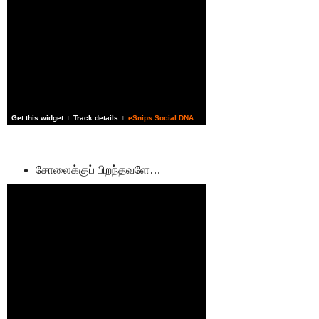
Get this widget
Track details
eSnips Social DNA
|
|
சோலைக்குப் பிறந்தவளே…