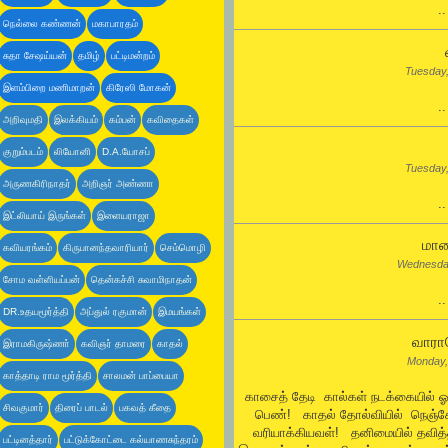
.
நெல்லை கண்ணன்
மகாபாரதம்
சுதா சேஷய்யன்
தமிழ்
பட்டிமன்றம்
Tuesday
இளம்பிறை மணிமாறன்
கிரேஸி மோகன்
.
அறிவுமதி
இலக்கியம்
கம்பன்
கவிதைகள்
குறும்படம்
லியோனி
D.A.யோசப்
Tuesday
அருணகிரிநாதர்
அறிஞர் அண்ணா
.
இட்லியாய் இருங்கள்
இளையராஜா
மாய
கவியரங்கம்
கிருபானந்தவாரியார்
செம்மொழி
Wednesda
சோம வள்ளியப்பன்
தென்கச்சி சுவாமிநாதன்
.
DR.உதயமூர்த்தி
அப்துல் ரகுமான்
இமயங்கள்
வாராய
இராமகிருஷ்ணா்
கவிஞர் தாமரை
காதல்
Monday,
காத்தாடி ராம மூர்த்தி
சாலமன் பாப்பையா
காசைத் தேடி கால்கள் நடக்கையில் 
சிவகுமார்
திரைப் பாடல்
பகவத் கீதை
பெண்! காதல் தோல்வியில் நெஞ்
வரியாக்கியவள்! தனிமையில் தவித
பட்டினத்தார்
பட்டுக்கோட்டை கல்யாணசுந்தரம்