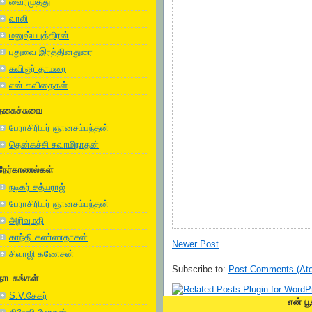
வைரமுத்து
வாலி
மனுஷ்யபுத்திரன்
புதுவை இரத்தினதுரை
கவிஞர் தாமரை
என் கவிதைகள்
நகைச்சுவை
பேராசிரியர் ஞானசம்பந்தன்
தென்கச்சி சுவாமிநாதன்
நேர்காணல்கள்
நடிகர் சத்யராஜ்
பேராசிரியர் ஞானசம்பந்தன்
அறிவுமதி
காந்தி கண்ணதாசன்
Newer Post
சிவாஜி கணேசன்
Subscribe to:
Post Comments (At
நாடகங்கள்
S.V.சேகர்
என் பூ