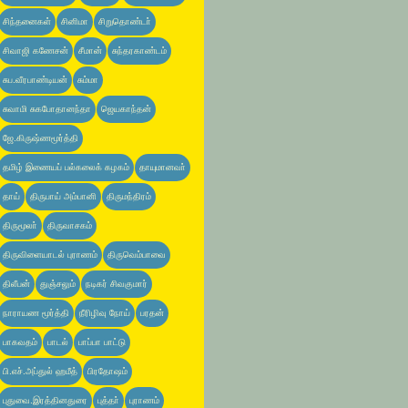
சிந்தனைகள்
சினிமா
சிறுதொண்டா்
சிவாஜி கணேசன்
சீமான்
சுந்தரகாண்டம்
சுப.வீரபாண்டியன்
சும்மா
சுவாமி சுகபோதானந்தா
ஜெயகாந்தன்
ஜே.கிருஷ்ணமூர்த்தி
தமிழ் இணையப் பல்கலைக் கழகம்
தாயுமானவா்
தாய்
திருபாய் அம்பானி
திருமந்திரம்
திருமூலா்
திருவாசகம்
திருவிளையாடல் புராணம்
திருவெம்பாவை
திலீபன்
துஞ்சலும்
நடிகர் சிவகுமார்
நாராயண மூர்த்தி
நீரிழிவு நோய்
பரதன்
பாகவதம்
பாடல்
பாப்பா பாட்டு
பி.எச்.அப்துல் ஹமீத்
பிரதோஷம்
புதுவை.இரத்தினதுரை
புத்தா்
புராணம்