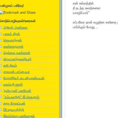
என் உள்ளத்தில்
பன்முகப் பகிர்வு!
நீ நடந்த சுவடுகளை
யாரழிப்பார்"
சொற்பொழிவுகள்/உரைகள்
எப்பவோ நான் எழுதின கவிதை 
பார்க்கும் போது...
அறிஞர் அண்ணா
புலவா் கீரன்
ஜெயகாந்தன்
கண்ணதாசன்
நெல்லை கண்ணன்
கிருபானந்தவாரியார்
சுகி சிவம்
சாலமன் பாப்பையா
பேராசிரியர் சுப.வீரபாண்டியன்
வலம்புரி ஜான்
'தமிழருவி' மணியன்
"கம்பவாரிதி" இ.ஜெயராஜ்
சுதா சேஷய்யன்
Dr.உதயமூர்த்தி
இளம்பிறை மணிமாறன்