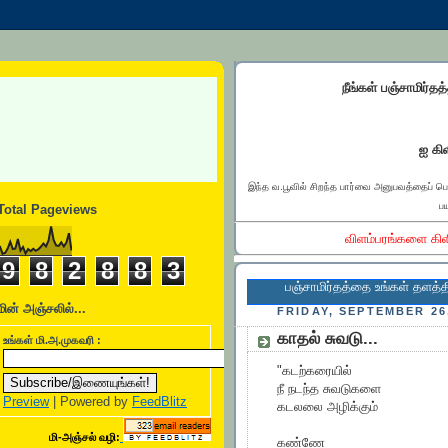
நீங்கள் பஞ்சாமிர்தத
ஐ கிள
இந்த வ.பூவில் சிறந்த பார்வை அனுபவத்தைப் ப
பய
Total Pageviews
விளம்பரங்களை கிள
9
8
2
8
8
3
பஞ்சாமிர்தத்தை உங்கள் தளத்தில் இணைக்
மின் அஞ்சலில்...
FRIDAY, SEPTEMBER 26
காதல் சுவடு...
உங்கள் மி.அ.முகவரி :
"கடற்கரையில்
நீ நடந்த சுவடுகளை
Preview
| Powered by
FeedBlitz
கடலலை அழிக்கும்
மி-அஞ்சல் வழி:
கண்ணே