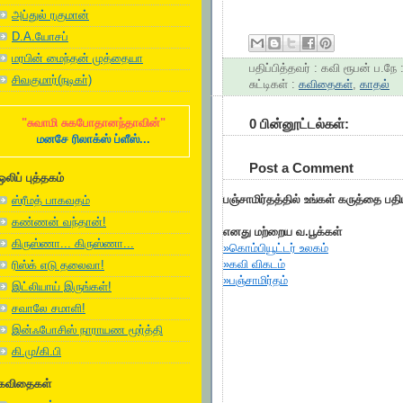
அப்துல் ரகுமான்
D.A.யோசப்
மரபின் மைந்தன் முத்தையா
பதிப்பித்தவர் :
கவி ரூபன்
ப.நே 
சிவகுமார்(நடிகா்)
சுட்டிகள் :
கவிதைகள்
,
காதல்
0 பின்னூட்டல்கள்:
"சுவாமி சுகபோதானந்தாவின்"
மனசே ரிலாக்ஸ் ப்ளீஸ்...
Post a Comment
ஒலிப் புத்தகம்
பஞ்சாமிர்தத்தில் உங்கள் கருத்தை பத
ஸ்ரீமத் பாகவதம்
கண்ணன் வந்தான்!
எனது மற்றைய வ.பூக்கள்
கிருஸ்ணா... கிருஸ்ணா...
»கொம்பியூட்டர் உலகம்
»கவி விகடம்
ரிஸ்க் எடு தலைவா!
»பஞ்சாமிர்தம்
இட்லியாய் இருங்கள்!
சவாலே சமாளி!
இன்ஃபோசிஸ் நாராயண மூர்த்தி
கி.மு/கி.பி
கவிதைகள்