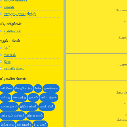
கிரேஸி மோகன்
மெளலி
Thursday
காத்தாடி ராம மூர்த்தி
.
பட்டிமன்றங்கள்
ஐ.லியோனி
Sunda
குறும்படங்கள்
.
"அ"
சிலம்பம்
நீலம்
Sunda
காட்சிப் பிழை!
.
சுட்டிகளின் மேகம்!
சுகி சிவம்
சொற்பொழிவு
பேச்சு
நகைச்சுவை
Saturda
கவிதை
வைரமுத்து
நாடகம்
ஒலிப் புத்தகம்
.
கண்ணதாசன்
இதிகாசங்கள்
புலவா் கீரன்
ந
'தமிழருவி' மணியன்
இராமாயணம்
Saturd
நேர்காணல்
பாரதி(யார்)
S.V. சேகர்