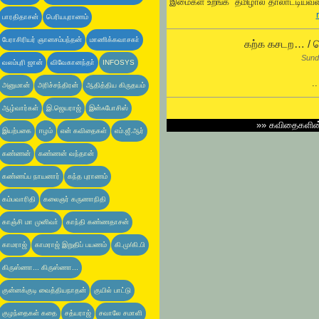
இமைகள் உறங்க தமிழால் தாலாட்டியவள்
பாரதிதாசன்
பெரியபுராணம்
பேராசிரியர் ஞானசம்பந்தன்
மாணிக்கவாசகா்
கற்க கசடற… / ஜ
Sund
வலம்புரி ஜான்
விவேகானந்தா்
INFOSYS
.
அனுமான்
அரிச்சந்திரன்
ஆதித்திய கிருதயம்
ஆழ்வார்கள்
இ.ஜெயராஜ்
இன்ஃபோசிஸ்
»»
கவிதைகளி
இயற்பகை
ஈழம்
என் கவிதைகள்
எம்.ஜீ.ஆர்
கண்ணன்
கண்ணன் வந்தான்
கண்ணப்ப நாயனார்
கந்த புராணம்
கம்பவாரிதி
கலைஞர் கருணாநிதி
காஞ்சி மா முனிவா்
காந்தி கண்ணதாசன்
காமராஜ்
காமராஜ் இறுதிப் பயணம்
கி.மு/கி.பி
கிருஸ்ணா... கிருஸ்ணா...
குன்னக்குடி வைத்தியநாதன்
குயில் பாட்டு
குழந்தைகள் கதை
சத்யராஜ்
சவாலே சமாளி