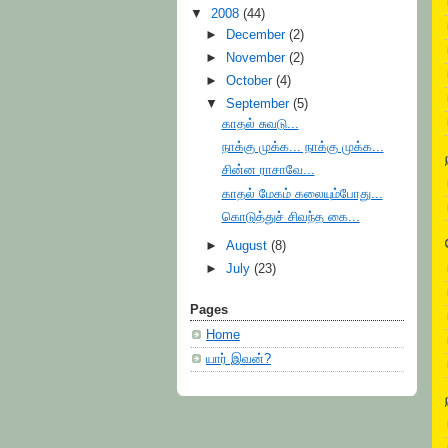
▼
2008
(44)
►
December
(2)
►
November
(2)
►
October
(4)
▼
September
(5)
காதல் சுவடு...
நாக்கு முக்க... நாக்கு முக்க...
சின்ன ராசாவே...
காதல் மேகம் கலையும்போது...
கொடுத்துச் சிவந்த கை...
►
August
(8)
►
July
(23)
Pages
Home
யார் இவன்?