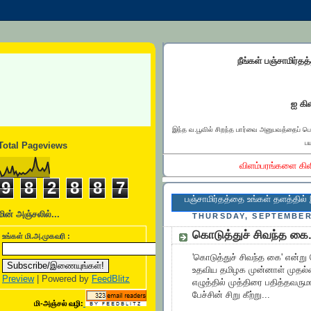
நீங்கள் பஞ்சாமிர்தத
ஐ கிள
இந்த வ.பூவில் சிறந்த பார்வை அனுபவத்தைப் ப
பய
Total Pageviews
விளம்பரங்களை கிள
9
8
2
8
8
7
பஞ்சாமிர்தத்தை உங்கள் தளத்தில் இணைக்க..
மின் அஞ்சலில்...
THURSDAY, SEPTEMBER 
கொடுத்துச் சிவந்த கை.
உங்கள் மி.அ.முகவரி :
'கொடுத்துச் சிவந்த கை' என்ற
உதவிய தமிழக முன்னாள் முதல்வர
Preview
| Powered by
FeedBlitz
எழுத்தில் முத்திரை பதித்தவர
பேச்சின் சிறு கீற்று...
மி-அஞ்சல் வழி: