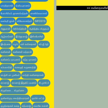
பாரதிதாசன்
பெரியபுராணம்
»»
கவிதைகளி
பேராசிரியர் ஞானசம்பந்தன்
மாணிக்கவாசகா்
வலம்புரி ஜான்
விவேகானந்தா்
INFOSYS
அனுமான்
அரிச்சந்திரன்
ஆதித்திய கிருதயம்
ஆழ்வார்கள்
இ.ஜெயராஜ்
இன்ஃபோசிஸ்
இயற்பகை
ஈழம்
என் கவிதைகள்
எம்.ஜீ.ஆர்
கண்ணன்
கண்ணன் வந்தான்
கண்ணப்ப நாயனார்
கந்த புராணம்
கம்பவாரிதி
கலைஞர் கருணாநிதி
காஞ்சி மா முனிவா்
காந்தி கண்ணதாசன்
காமராஜ்
காமராஜ் இறுதிப் பயணம்
கி.மு/கி.பி
கிருஸ்ணா... கிருஸ்ணா...
குன்னக்குடி வைத்தியநாதன்
குயில் பாட்டு
குழந்தைகள் கதை
சத்யராஜ்
சவாலே சமாளி