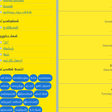
கிரேஸி மோகன்
.
மெளலி
காத்தாடி ராம மூர்த்தி
பட்டிமன்றங்கள்
Sunda
ஐ.லியோனி
.
குறும்படங்கள்
"அ"
Saturda
சிலம்பம்
நீலம்
.
காட்சிப் பிழை!
ந
சுட்டிகளின் மேகம்!
Saturd
சுகி சிவம்
சொற்பொழிவு
பேச்சு
நகைச்சுவை
.
கவிதை
வைரமுத்து
நாடகம்
ஒலிப் புத்தகம்
Tuesday
கண்ணதாசன்
இதிகாசங்கள்
புலவா் கீரன்
'தமிழருவி' மணியன்
இராமாயணம்
.
நேர்காணல்
பாரதி(யார்)
S.V. சேகர்