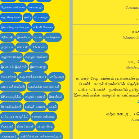
நெல்லை கண்ணன்
மகாபாரதம்
Tuesday
சுதா சேஷய்யன்
தமிழ்
பட்டிமன்றம்
.
இளம்பிறை மணிமாறன்
கிரேஸி மோகன்
மாய
அறிவுமதி
இலக்கியம்
கம்பன்
கவிதைகள்
Wednesda
குறும்படம்
லியோனி
D.A.யோசப்
.
அருணகிரிநாதர்
அறிஞர் அண்ணா
வாராய
இட்லியாய் இருங்கள்
இளையராஜா
Monday,
கவியரங்கம்
கிருபானந்தவாரியார்
செம்மொழி
காசைத் தேடி கால்கள் நடக்கையில் 
பெண்! காதல் தோல்வியில் நெஞ்
சோம வள்ளியப்பன்
தென்கச்சி சுவாமிநாதன்
வரியாக்கியவள்! தனிமையில் தவித
இமைகள் உறங்க தமிழால் தாலாட்டியவள்
DR.உதயமூர்த்தி
அப்துல் ரகுமான்
இமயங்கள்
இராமகிருஷ்ணா்
கவிஞர் தாமரை
காதல்
கற்க கசடற… / ஜ
காத்தாடி ராம மூர்த்தி
சாலமன் பாப்பையா
Sund
சிவகுமார்
திரைப் பாடல்
பகவத் கீதை
.
பட்டினத்தார்
பட்டுக்கோட்டை கல்யாணசுந்தரம்