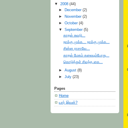
▼
2008
(44)
►
December
(2)
►
November
(2)
►
October
(4)
▼
September
(5)
காதல் சுவடு...
நாக்கு முக்க... நாக்கு முக்க...
சின்ன ராசாவே...
காதல் மேகம் கலையும்போது...
கொடுத்துச் சிவந்த கை...
►
August
(8)
►
July
(23)
Pages
Home
யார் இவன்?