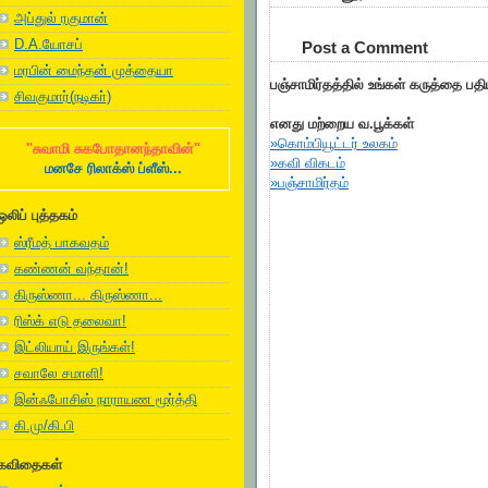
அப்துல் ரகுமான்
D.A.யோசப்
Post a Comment
மரபின் மைந்தன் முத்தையா
பஞ்சாமிர்தத்தில் உங்கள் கருத்தை பத
சிவகுமார்(நடிகா்)
எனது மற்றைய வ.பூக்கள்
»கொம்பியூட்டர் உலகம்
"சுவாமி சுகபோதானந்தாவின்"
»கவி விகடம்
மனசே ரிலாக்ஸ் ப்ளீஸ்...
»பஞ்சாமிர்தம்
ஒலிப் புத்தகம்
ஸ்ரீமத் பாகவதம்
கண்ணன் வந்தான்!
கிருஸ்ணா... கிருஸ்ணா...
ரிஸ்க் எடு தலைவா!
இட்லியாய் இருங்கள்!
சவாலே சமாளி!
இன்ஃபோசிஸ் நாராயண மூர்த்தி
கி.மு/கி.பி
கவிதைகள்