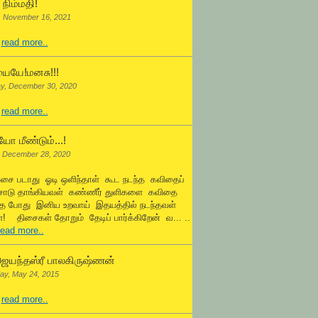
நிம்மதி!
, November 16, 2021
.
read more..
ையே!மனசு!!!
y, December 30, 2020
.
read more..
ோ மீண்டும்...!
 December 28, 2020
ஓசை படாது ஓடி ஒளிந்தாள் கூட நடந்த கவிதைப்
சோடு தாங்கியவள் கண்ணீர் துளிகளை கவிதை
்த போது இனிய உறவாய் இதயத்தில் நடந்தவள்
! திசைகள் தோறும் தேடிப் பார்க்கிறேன் வ... ..
read more..
ெயந்தஸ்ரீ பாலகிருஷ்ணன்
ay, May 24, 2015
.
read more..