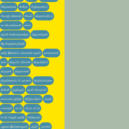
சிந்தனைகள்
சினிமா
சிறுதொண்டா்
சிவாஜி கணேசன்
சீமான்
சுந்தரகாண்டம்
சுப.வீரபாண்டியன்
சும்மா
சுவாமி சுகபோதானந்தா
ஜெயகாந்தன்
ஜே.கிருஷ்ணமூர்த்தி
தமிழ் இணையப் பல்கலைக் கழகம்
தாயுமானவா்
தாய்
திருபாய் அம்பானி
திருமந்திரம்
திருமூலா்
திருவாசகம்
திருவிளையாடல் புராணம்
திருவெம்பாவை
திலீபன்
துஞ்சலும்
நடிகர் சிவகுமார்
நாராயண மூர்த்தி
நீரிழிவு நோய்
பரதன்
பாகவதம்
பாடல்
பாப்பா பாட்டு
பி.எச்.அப்துல் ஹமீத்
பிரதோஷம்
புதுவை.இரத்தினதுரை
புத்தா்
புராணம்