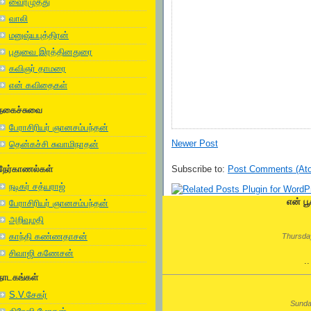
வைரமுத்து
வாலி
மனுஷ்யபுத்திரன்
புதுவை இரத்தினதுரை
கவிஞர் தாமரை
என் கவிதைகள்
நகைச்சுவை
பேராசிரியர் ஞானசம்பந்தன்
Newer Post
தென்கச்சி சுவாமிநாதன்
நேர்காணல்கள்
Subscribe to:
Post Comments (At
நடிகர் சத்யராஜ்
என் பூ
பேராசிரியர் ஞானசம்பந்தன்
அறிவுமதி
காந்தி கண்ணதாசன்
Thursday
சிவாஜி கணேசன்
.
நாடகங்கள்
S.V.சேகர்
Sunda