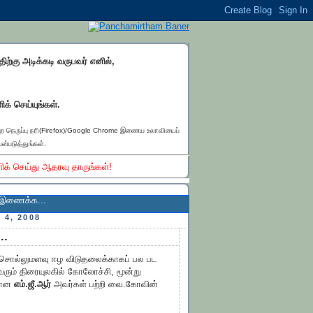
்திற்கு அடிக்கடி வருபவர் எனில்,
ிக் செய்யுங்கள்.
ெற நெருப்பு நரி(Firefox)/Google Chrome இணைய உலாவியைப்
ன்படுத்துங்கள்.
ிக் செய்து ஆதரவு தாருங்கள்!
.
4, 2008
..
ு சொல்லுமளவு ஈழ விடுதலைக்காகப் பல பட
ும் திரையுலகில் கோலோச்சி, மூன்று
ுமான
எம்.ஜீ.ஆர்
அவர்கள் பற்றி வை.கோவின்