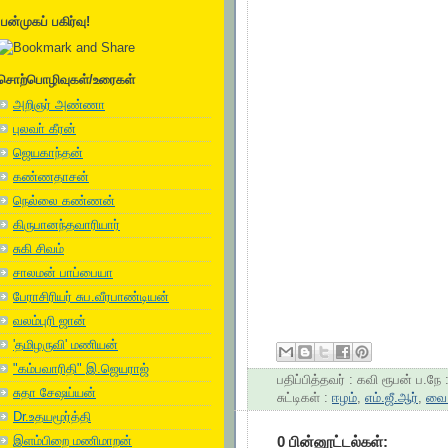
பன்முகப் பகிர்வு!
சொற்பொழிவுகள்/உரைகள்
அறிஞர் அண்ணா
புலவா் கீரன்
ஜெயகாந்தன்
கண்ணதாசன்
நெல்லை கண்ணன்
கிருபானந்தவாரியார்
சுகி சிவம்
சாலமன் பாப்பையா
பேராசிரியர் சுப.வீரபாண்டியன்
வலம்புரி ஜான்
'தமிழருவி' மணியன்
"கம்பவாரிதி" இ.ஜெயராஜ்
பதிப்பித்தவர் :
கவி ரூபன்
ப.நே 
சுதா சேஷய்யன்
சுட்டிகள் :
ஈழம்
,
எம்.ஜீ.ஆர்
,
வை
Dr.உதயமூர்த்தி
0 பின்னூட்டல்கள்:
இளம்பிறை மணிமாறன்