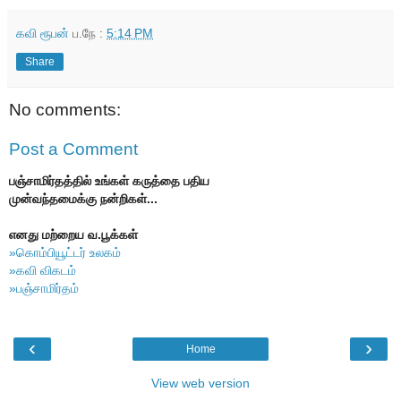
கவி ரூபன்
ப.நே :
5:14 PM
Share
No comments:
Post a Comment
பஞ்சாமிர்தத்தில் உங்கள் கருத்தை பதிய
முன்வந்தமைக்கு நன்றிகள்...
எனது மற்றைய வ.பூக்கள்
»கொம்பியூட்டர் உலகம்
»கவி விகடம்
»பஞ்சாமிர்தம்
‹
›
Home
View web version