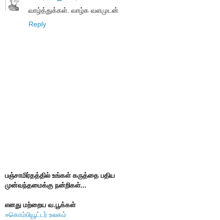
வாழ்த்துக்கள். வாழ்க வளமுடன்
Reply
பஞ்சாமிர்தத்தில் உங்கள் கருத்தை பதிய
முன்வந்தமைக்கு நன்றிகள்...
எனது மற்றைய வ.பூக்கள்
»கொம்பியூட்டர் உலகம்