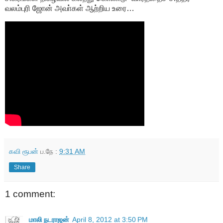
வலம்புரி ஜோன் அவா்கள் ஆற்றிய உரை…
கவி ரூபன்
ப.நே :
9:31 AM
Share
1 comment:
மாலி நடராஜன்
April 8, 2012 at 3:50 PM