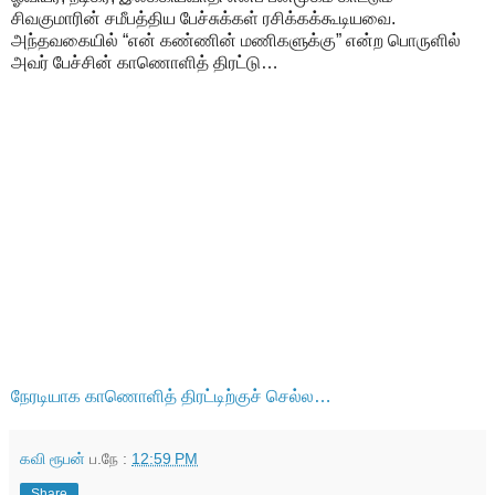
சிவகுமாரின் சமீபத்திய பேச்சுக்கள் ரசிக்கக்கூடியவை.
அந்தவகையில் “என் கண்ணின் மணிகளுக்கு” என்ற பொருளில்
அவர் பேச்சின் காணொளித் திரட்டு…
நேரடியாக காணொளித் திரட்டிற்குச் செல்ல…
கவி ரூபன்
ப.நே :
12:59 PM
Share